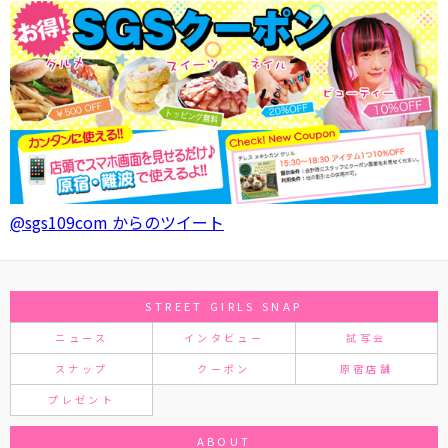
@sgs109com からのツイート
STREET GIRLS SNAP
ニュース
インタビュー
試写会
スナップ
クーポン
原宿店舗
プレゼント
ABOUT