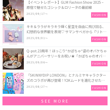
【イベントレポート】GLM Fashion Show 2025 –
原宿で魅せたゴシック＆ロリータの最前線
2025/09/17〜
FASHION
キキ＆ララがキラキラ輝く星空を自由に飛び回る、
幻想的な世界観を表現♡ サマンサベガから『リトル
ツインスターズ』50周年アニバーサリーイヤー』を
2025/09/01〜
FASHION
記念したコレクションが登場
Q-pot.23周年！ほっこり“かぼちゃ“姿のオバケちゃ
んがアニバーサリーをお祝い★「かぼちゃのオバケ
ーキアクセサリー」が新発売！Q-pot CAFE.では
2025/09/06〜
FASHION
「かぼちゃのオバケーキプレート」も登場
「SKINNYDIP LONDON」とナルミヤキャラクター
ズのコラボが再び登場！Y2Kムードを進化させた新
作コレクションを発売♪
2025/08/27〜
FASHION
SEE MORE