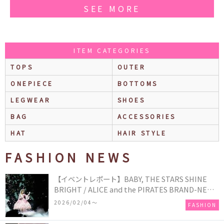
SEE MORE
ITEM CATEGORIES
TOPS
OUTER
ONEPIECE
BOTTOMS
LEGWEAR
SHOES
BAG
ACCESSORIES
HAT
HAIR STYLE
FASHION NEWS
【イベントレポート】BABY, THE STARS SHINE
BRIGHT / ALICE and the PIRATES BRAND-NEW
COLLECTION in TOKYO
2026/02/04〜
FASHION