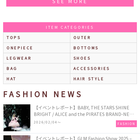
SEE MORE
ITEM CATEGORIES
TOPS
OUTER
ONEPIECE
BOTTOMS
LEGWEAR
SHOES
BAG
ACCESSORIES
HAT
HAIR STYLE
FASHION NEWS
【イベントレポート】BABY, THE STARS SHINE
BRIGHT / ALICE and the PIRATES BRAND-NEW
COLLECTION in TOKYO
2026/02/04〜
FASHION
【イベントレポート】GLM Fashion Show 2025 –