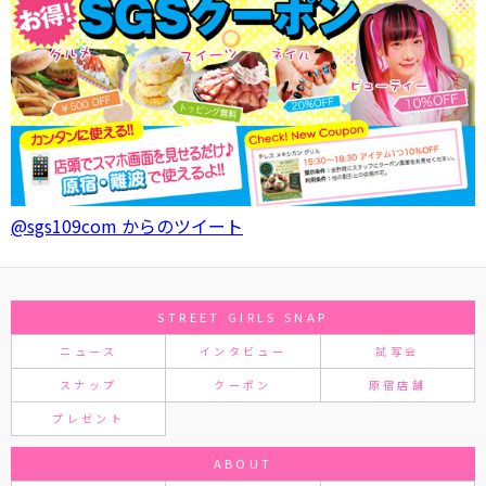
@sgs109com からのツイート
STREET GIRLS SNAP
ニュース
インタビュー
試写会
スナップ
クーポン
原宿店舗
プレゼント
ABOUT