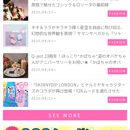
原宿で魅せたゴシック＆ロリータの最前線
2025/09/17〜
FASHION
キキ＆ララがキラキラ輝く星空を自由に飛び回る、
幻想的な世界観を表現♡ サマンサベガから『リトル
ツインスターズ』50周年アニバーサリーイヤー』を
2025/09/01〜
FASHION
記念したコレクションが登場
Q-pot.23周年！ほっこり“かぼちゃ“姿のオバケちゃ
んがアニバーサリーをお祝い★「かぼちゃのオバケ
ーキアクセサリー」が新発売！Q-pot CAFE.では
2025/09/06〜
FASHION
「かぼちゃのオバケーキプレート」も登場
「SKINNYDIP LONDON」とナルミヤキャラクター
ズのコラボが再び登場！Y2Kムードを進化させた新
作コレクションを発売♪
2025/08/27〜
FASHION
SEE MORE