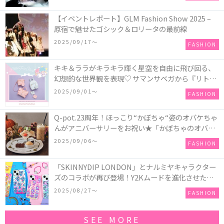
【イベントレポート】GLM Fashion Show 2025 –
原宿で魅せたゴシック＆ロリータの最前線
2025/09/17〜
FASHION
キキ＆ララがキラキラ輝く星空を自由に飛び回る、
幻想的な世界観を表現♡ サマンサベガから『リトル
ツインスターズ』50周年アニバーサリーイヤー』を
2025/09/01〜
FASHION
記念したコレクションが登場
Q-pot.23周年！ほっこり“かぼちゃ“姿のオバケちゃ
んがアニバーサリーをお祝い★「かぼちゃのオバケ
ーキアクセサリー」が新発売！Q-pot CAFE.では
2025/09/06〜
FASHION
「かぼちゃのオバケーキプレート」も登場
「SKINNYDIP LONDON」とナルミヤキャラクター
ズのコラボが再び登場！Y2Kムードを進化させた新
作コレクションを発売♪
2025/08/27〜
FASHION
SEE MORE