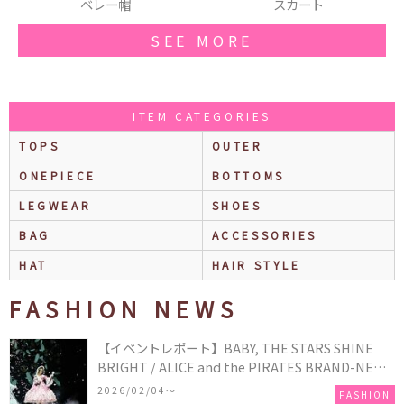
スカート
ショルダーバッグ
SEE MORE
ITEM CATEGORIES
TOPS
OUTER
ONEPIECE
BOTTOMS
LEGWEAR
SHOES
BAG
ACCESSORIES
HAT
HAIR STYLE
FASHION NEWS
【イベントレポート】BABY, THE STARS SHINE
BRIGHT / ALICE and the PIRATES BRAND-NEW
COLLECTION in TOKYO
2026/02/04〜
FASHION