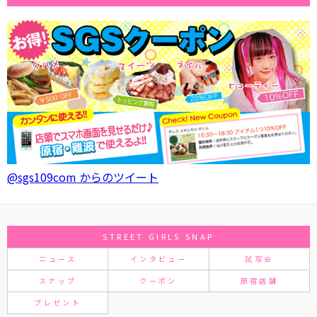
@sgs109com からのツイート
STREET GIRLS SNAP
ニュース
インタビュー
試写会
スナップ
クーポン
原宿店舗
プレゼント