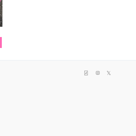
シャツ
ベレー帽
ピア
𝕏