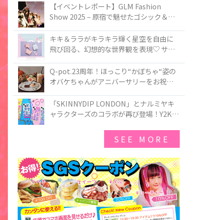
TOKYO
【イベントレポート】GLM Fashion
Show 2025 – 原宿で魅せたゴシック＆ロ
リータの最前線
キキ＆ララがキラキラ輝く星空を自由に
飛び回る、幻想的な世界観を表現♡ サマ
ンサベガから『リトルツインスターズ』
50周年アニバーサリーイヤー』を記念し
Q-pot.23周年！ほっこり“かぼちゃ“姿の
たコレクションが登場
オバケちゃんがアニバーサリーをお祝い
★「かぼちゃのオバケーキアクセサリ
ー」が新発売！Q-pot CAFE.では「かぼち
「SKINNYDIP LONDON」とナルミヤキ
ゃのオバケーキプレート」も登場
ャラクターズのコラボが再び登場！Y2Kム
ードを進化させた新作コレクションを発
売♪
SEE MORE