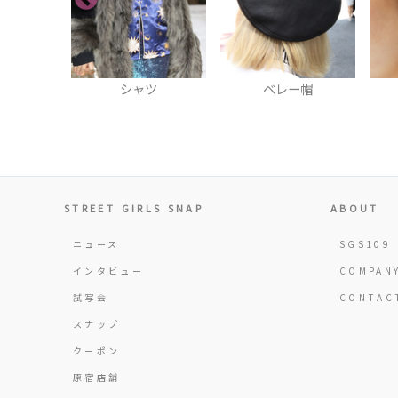
ツ
ベレー帽
ピアス
STREET GIRLS SNAP
ABOUT
ニュース
SGS109
インタビュー
COMPAN
試写会
CONTAC
スナップ
クーポン
原宿店舗