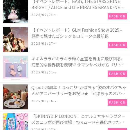
【イベントレポート】BABY, THE STARS SHINE
BRIGHT / ALICE and the PIRATES BRAND-NEW
COLLECTION in TOKYO
2026/02/04〜
FASHION
【イベントレポート】GLM Fashion Show 2025 –
原宿で魅せたゴシック＆ロリータの最前線
2025/09/17〜
FASHION
キキ＆ララがキラキラ輝く星空を自由に飛び回る、
幻想的な世界観を表現♡ サマンサベガから『リトル
ツインスターズ』50周年アニバーサリーイヤー』を
2025/09/01〜
FASHION
記念したコレクションが登場
Q-pot.23周年！ほっこり“かぼちゃ“姿のオバケちゃ
んがアニバーサリーをお祝い★「かぼちゃのオバケ
ーキアクセサリー」が新発売！Q-pot CAFE.では
2025/09/06〜
FASHION
「かぼちゃのオバケーキプレート」も登場
「SKINNYDIP LONDON」とナルミヤキャラクター
ズのコラボが再び登場！Y2Kムードを進化させた新
作コレクションを発売♪
2025/08/27〜