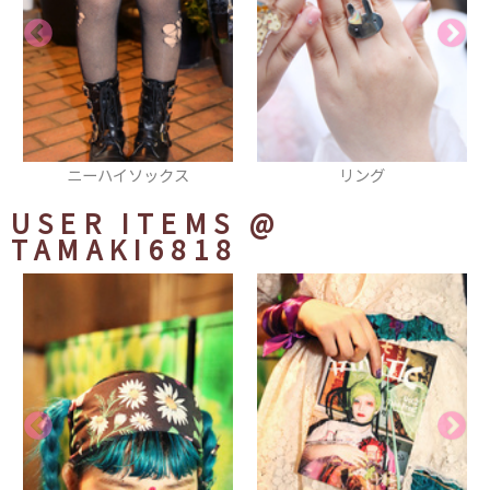
リング
カットソー
USER ITEMS
@
TAMAKI6818