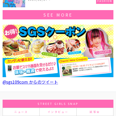
FASHION
SEE MORE
@sgs109com からのツイート
STREET GIRLS SNAP
ニュース
インタビュー
試写会