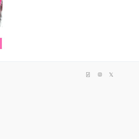
ネックレス
ワンピース
サン
𝕏