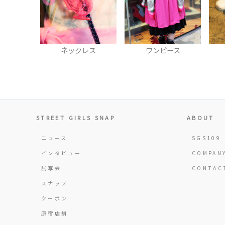
レス
ワンピース
サンダル
STREET GIRLS SNAP
ABOUT
ニュース
SGS109
インタビュー
COMPAN
試写会
CONTAC
スナップ
クーポン
原宿店舗