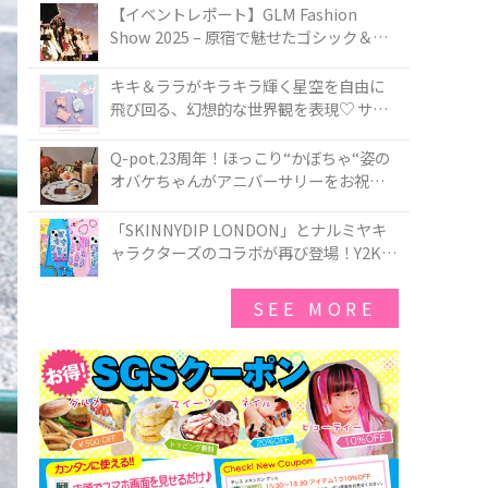
TOKYO
【イベントレポート】GLM Fashion
Show 2025 – 原宿で魅せたゴシック＆ロ
リータの最前線
キキ＆ララがキラキラ輝く星空を自由に
飛び回る、幻想的な世界観を表現♡ サマ
ンサベガから『リトルツインスターズ』
50周年アニバーサリーイヤー』を記念し
Q-pot.23周年！ほっこり“かぼちゃ“姿の
たコレクションが登場
オバケちゃんがアニバーサリーをお祝い
★「かぼちゃのオバケーキアクセサリ
ー」が新発売！Q-pot CAFE.では「かぼち
「SKINNYDIP LONDON」とナルミヤキ
ゃのオバケーキプレート」も登場
ャラクターズのコラボが再び登場！Y2Kム
ードを進化させた新作コレクションを発
売♪
SEE MORE