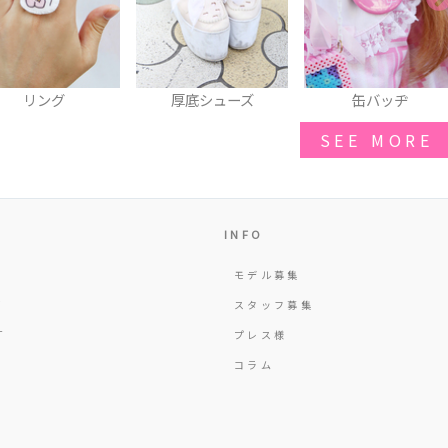
厚底シューズ
缶バッヂ
ガーターリング
SEE MORE
INFO
モデル募集
Y
スタッフ募集
T
プレス様
コラム