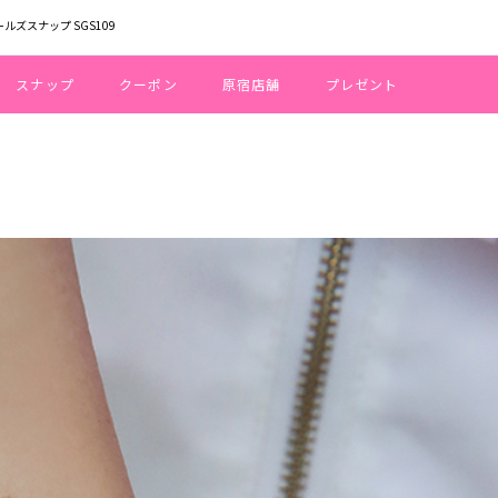
ールズスナップ SGS109
スナップ
クーポン
原宿店舗
プレゼント