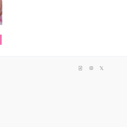
ブレスレット
リュック
リン
𝕏