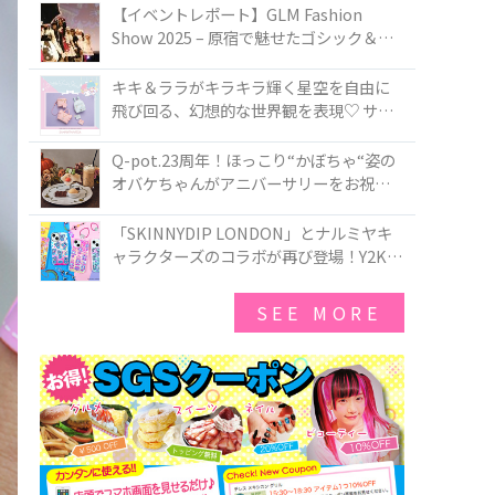
TOKYO
【イベントレポート】GLM Fashion
Show 2025 – 原宿で魅せたゴシック＆ロ
リータの最前線
キキ＆ララがキラキラ輝く星空を自由に
飛び回る、幻想的な世界観を表現♡ サマ
ンサベガから『リトルツインスターズ』
50周年アニバーサリーイヤー』を記念し
Q-pot.23周年！ほっこり“かぼちゃ“姿の
たコレクションが登場
オバケちゃんがアニバーサリーをお祝い
★「かぼちゃのオバケーキアクセサリ
ー」が新発売！Q-pot CAFE.では「かぼち
「SKINNYDIP LONDON」とナルミヤキ
ゃのオバケーキプレート」も登場
ャラクターズのコラボが再び登場！Y2Kム
ードを進化させた新作コレクションを発
売♪
SEE MORE