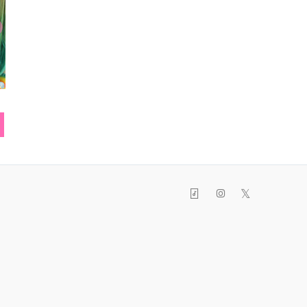
ク
つけ襟
Tシャツ
厚底スニ
𝕏