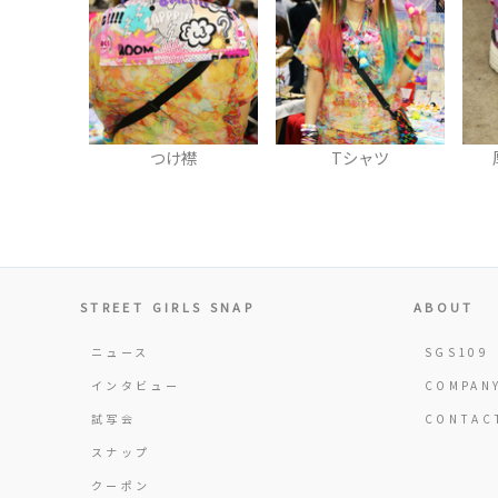
襟
Tシャツ
厚底スニーカー
STREET GIRLS SNAP
ABOUT
ニュース
SGS109
インタビュー
COMPAN
試写会
CONTAC
スナップ
クーポン