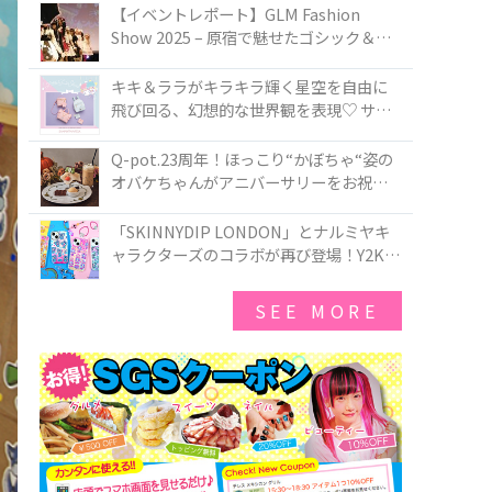
TOKYO
【イベントレポート】GLM Fashion
Show 2025 – 原宿で魅せたゴシック＆ロ
リータの最前線
キキ＆ララがキラキラ輝く星空を自由に
飛び回る、幻想的な世界観を表現♡ サマ
ンサベガから『リトルツインスターズ』
50周年アニバーサリーイヤー』を記念し
Q-pot.23周年！ほっこり“かぼちゃ“姿の
たコレクションが登場
オバケちゃんがアニバーサリーをお祝い
★「かぼちゃのオバケーキアクセサリ
ー」が新発売！Q-pot CAFE.では「かぼち
「SKINNYDIP LONDON」とナルミヤキ
ゃのオバケーキプレート」も登場
ャラクターズのコラボが再び登場！Y2Kム
ードを進化させた新作コレクションを発
売♪
SEE MORE