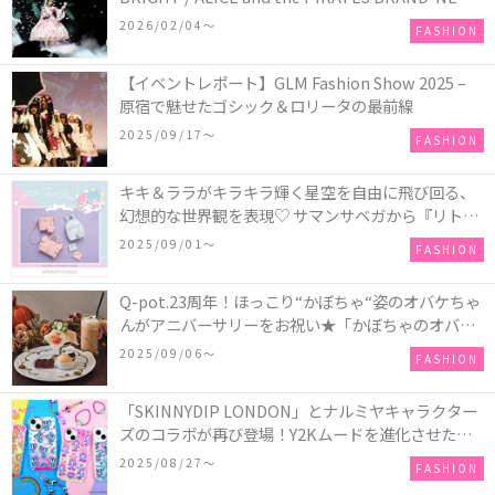
COLLECTION in TOKYO
2026/02/04〜
FASHION
【イベントレポート】GLM Fashion Show 2025 –
原宿で魅せたゴシック＆ロリータの最前線
2025/09/17〜
FASHION
キキ＆ララがキラキラ輝く星空を自由に飛び回る、
幻想的な世界観を表現♡ サマンサベガから『リトル
ツインスターズ』50周年アニバーサリーイヤー』を
2025/09/01〜
FASHION
記念したコレクションが登場
Q-pot.23周年！ほっこり“かぼちゃ“姿のオバケちゃ
んがアニバーサリーをお祝い★「かぼちゃのオバケ
ーキアクセサリー」が新発売！Q-pot CAFE.では
2025/09/06〜
FASHION
「かぼちゃのオバケーキプレート」も登場
「SKINNYDIP LONDON」とナルミヤキャラクター
ズのコラボが再び登場！Y2Kムードを進化させた新
作コレクションを発売♪
2025/08/27〜
FASHION