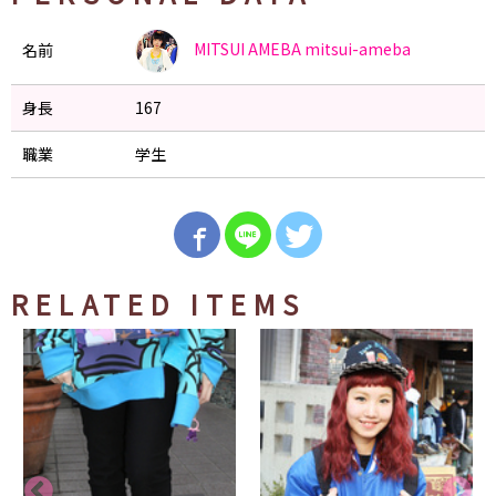
MITSUI AMEBA
mitsui-ameba
名前
身長
167
職業
学生
RELATED ITEMS