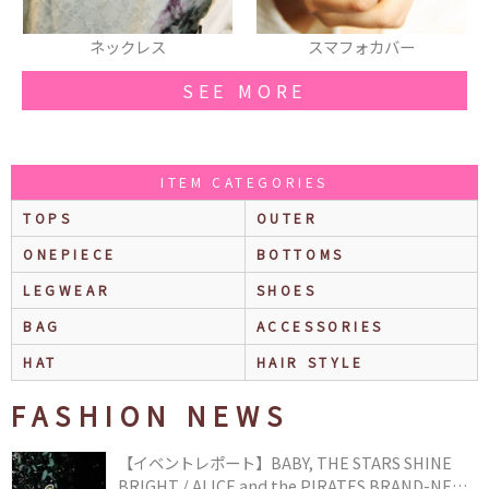
スマフォカバー
スニーカー
SEE MORE
ITEM CATEGORIES
TOPS
OUTER
ONEPIECE
BOTTOMS
LEGWEAR
SHOES
BAG
ACCESSORIES
HAT
HAIR STYLE
FASHION NEWS
【イベントレポート】BABY, THE STARS SHINE
BRIGHT / ALICE and the PIRATES BRAND-NEW