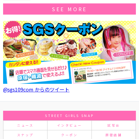
SEE MORE
@sgs109com からのツイート
STREET GIRLS SNAP
ニュース
インタビュー
試写会
スナップ
クーポン
原宿店舗