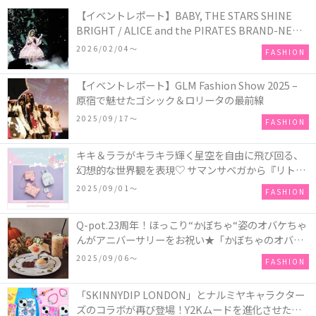
【イベントレポート】BABY, THE STARS SHINE
BRIGHT / ALICE and the PIRATES BRAND-NEW
COLLECTION in TOKYO
2026/02/04〜
FASHION
【イベントレポート】GLM Fashion Show 2025 –
原宿で魅せたゴシック＆ロリータの最前線
2025/09/17〜
FASHION
キキ＆ララがキラキラ輝く星空を自由に飛び回る、
幻想的な世界観を表現♡ サマンサベガから『リトル
ツインスターズ』50周年アニバーサリーイヤー』を
2025/09/01〜
FASHION
記念したコレクションが登場
Q-pot.23周年！ほっこり“かぼちゃ“姿のオバケちゃ
んがアニバーサリーをお祝い★「かぼちゃのオバケ
ーキアクセサリー」が新発売！Q-pot CAFE.では
2025/09/06〜
FASHION
「かぼちゃのオバケーキプレート」も登場
「SKINNYDIP LONDON」とナルミヤキャラクター
ズのコラボが再び登場！Y2Kムードを進化させた新