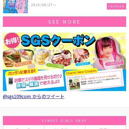
作コレクションを発売♪
2025/08/27〜
FASHION
SEE MORE
@sgs109com からのツイート
STREET GIRLS SNAP