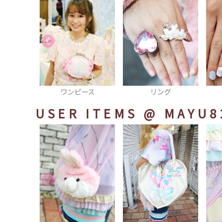
ラス
ワンピース
リング
USER ITEMS
@ MAYU8