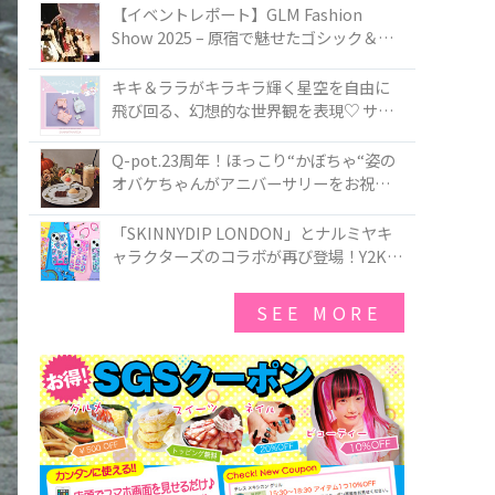
TOKYO
【イベントレポート】GLM Fashion
Show 2025 – 原宿で魅せたゴシック＆ロ
リータの最前線
キキ＆ララがキラキラ輝く星空を自由に
飛び回る、幻想的な世界観を表現♡ サマ
ンサベガから『リトルツインスターズ』
50周年アニバーサリーイヤー』を記念し
Q-pot.23周年！ほっこり“かぼちゃ“姿の
たコレクションが登場
オバケちゃんがアニバーサリーをお祝い
★「かぼちゃのオバケーキアクセサリ
ー」が新発売！Q-pot CAFE.では「かぼち
「SKINNYDIP LONDON」とナルミヤキ
ゃのオバケーキプレート」も登場
ャラクターズのコラボが再び登場！Y2Kム
ードを進化させた新作コレクションを発
売♪
SEE MORE