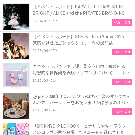
【イベントレポート】BABY, THE STARS SHINE
BRIGHT / ALICE and the PIRATES BRAND-NEW
COLLECTION in TOKYO
2026/02/04〜
FASHION
【イベントレポート】GLM Fashion Show 2025 –
原宿で魅せたゴシック＆ロリータの最前線
2025/09/17〜
FASHION
キキ＆ララがキラキラ輝く星空を自由に飛び回る、
幻想的な世界観を表現♡ サマンサベガから『リトル
ツインスターズ』50周年アニバーサリーイヤー』を
2025/09/01〜
FASHION
記念したコレクションが登場
Q-pot.23周年！ほっこり“かぼちゃ“姿のオバケちゃ
んがアニバーサリーをお祝い★「かぼちゃのオバケ
ーキアクセサリー」が新発売！Q-pot CAFE.では
2025/09/06〜
FASHION
「かぼちゃのオバケーキプレート」も登場
「SKINNYDIP LONDON」とナルミヤキャラクター
ズのコラボが再び登場！Y2Kムードを進化させた新