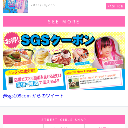
作コレクションを発売♪
2025/08/27〜
FASHION
SEE MORE
@sgs109com からのツイート
STREET GIRLS SNAP