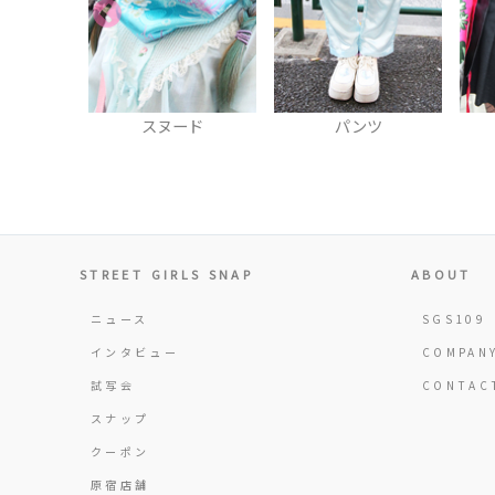
ード
パンツ
スカート
STREET GIRLS SNAP
ABOUT
ニュース
SGS109
インタビュー
COMPAN
試写会
CONTAC
スナップ
クーポン
原宿店舗