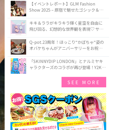
TOKYO
【イベントレポート】GLM Fashion
Show 2025 – 原宿で魅せたゴシック＆ロ
リータの最前線
キキ＆ララがキラキラ輝く星空を自由に
飛び回る、幻想的な世界観を表現♡ サマ
ンサベガから『リトルツインスターズ』
50周年アニバーサリーイヤー』を記念し
Q-pot.23周年！ほっこり“かぼちゃ“姿の
たコレクションが登場
オバケちゃんがアニバーサリーをお祝い
★「かぼちゃのオバケーキアクセサリ
ー」が新発売！Q-pot CAFE.では「かぼち
「SKINNYDIP LONDON」とナルミヤキ
ゃのオバケーキプレート」も登場
ャラクターズのコラボが再び登場！Y2Kム
ードを進化させた新作コレクションを発
売♪
SEE MORE