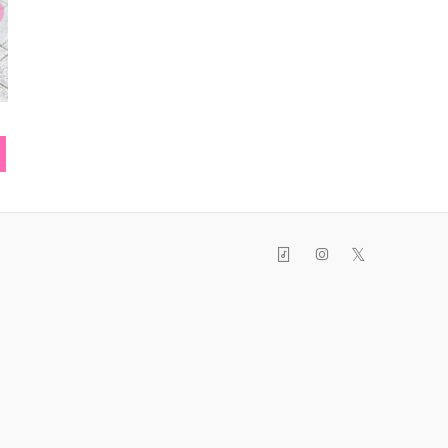
スヌード
パンツ
スカ
𝕏