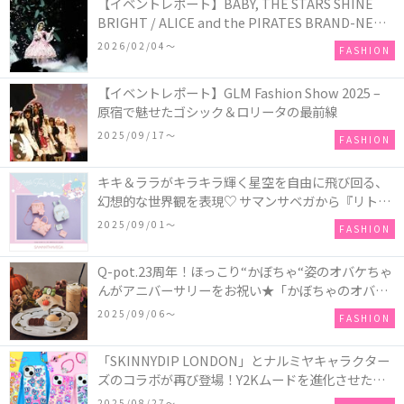
【イベントレポート】BABY, THE STARS SHINE
BRIGHT / ALICE and the PIRATES BRAND-NEW
COLLECTION in TOKYO
2026/02/04〜
FASHION
【イベントレポート】GLM Fashion Show 2025 –
原宿で魅せたゴシック＆ロリータの最前線
2025/09/17〜
FASHION
キキ＆ララがキラキラ輝く星空を自由に飛び回る、
幻想的な世界観を表現♡ サマンサベガから『リトル
ツインスターズ』50周年アニバーサリーイヤー』を
2025/09/01〜
FASHION
記念したコレクションが登場
Q-pot.23周年！ほっこり“かぼちゃ“姿のオバケちゃ
んがアニバーサリーをお祝い★「かぼちゃのオバケ
ーキアクセサリー」が新発売！Q-pot CAFE.では
2025/09/06〜
FASHION
「かぼちゃのオバケーキプレート」も登場
「SKINNYDIP LONDON」とナルミヤキャラクター
ズのコラボが再び登場！Y2Kムードを進化させた新
作コレクションを発売♪
2025/08/27〜