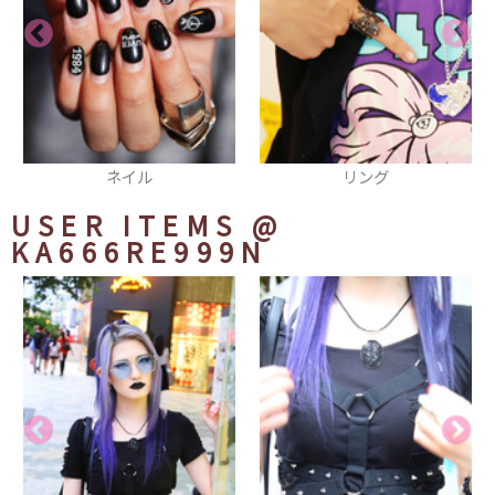
リング
ショルダーバッグ
USER ITEMS
@
KA666RE999N