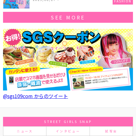
FASHION
SEE MORE
@sgs109com からのツイート
STREET GIRLS SNAP
ニュース
インタビュー
試写会