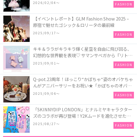
COLLECTION in TOKYO
2026/02/04〜
FASHION
【イベントレポート】GLM Fashion Show 2025 –
原宿で魅せたゴシック＆ロリータの最前線
2025/09/17〜
FASHION
キキ＆ララがキラキラ輝く星空を自由に飛び回る、
幻想的な世界観を表現♡ サマンサベガから『リトル
ツインスターズ』50周年アニバーサリーイヤー』を
2025/09/01〜
FASHION
記念したコレクションが登場
Q-pot.23周年！ほっこり“かぼちゃ“姿のオバケちゃ
んがアニバーサリーをお祝い★「かぼちゃのオバケ
ーキアクセサリー」が新発売！Q-pot CAFE.では
2025/09/06〜
FASHION
「かぼちゃのオバケーキプレート」も登場
「SKINNYDIP LONDON」とナルミヤキャラクター
ズのコラボが再び登場！Y2Kムードを進化させた新
作コレクションを発売♪
2025/08/27〜
FASHION