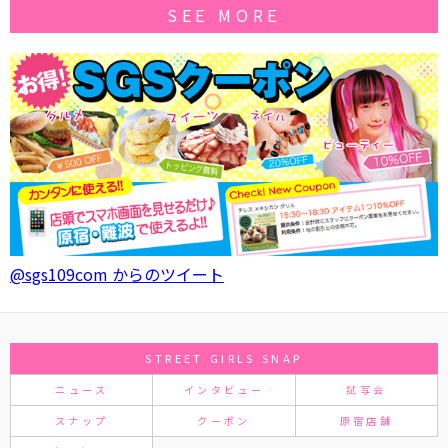
SEE MORE
@sgs109com からのツイート
STREET GIRLS SNAP
ニュース
インタビュー
試写会
スナップ
クーポン
原宿店舗