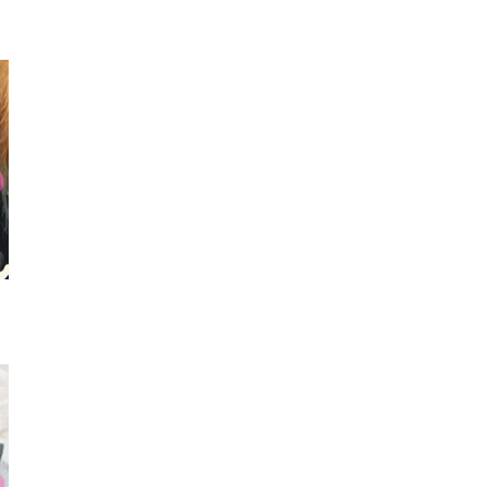
チョーカー
リング
ネック