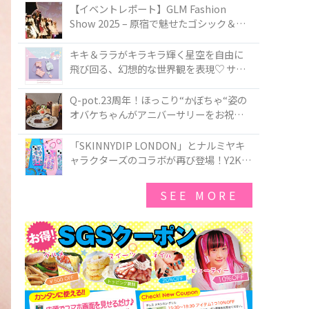
TOKYO
【イベントレポート】GLM Fashion
Show 2025 – 原宿で魅せたゴシック＆ロ
リータの最前線
キキ＆ララがキラキラ輝く星空を自由に
飛び回る、幻想的な世界観を表現♡ サマ
ンサベガから『リトルツインスターズ』
50周年アニバーサリーイヤー』を記念し
Q-pot.23周年！ほっこり“かぼちゃ“姿の
たコレクションが登場
オバケちゃんがアニバーサリーをお祝い
★「かぼちゃのオバケーキアクセサリ
ー」が新発売！Q-pot CAFE.では「かぼち
「SKINNYDIP LONDON」とナルミヤキ
ゃのオバケーキプレート」も登場
ャラクターズのコラボが再び登場！Y2Kム
ードを進化させた新作コレクションを発
売♪
SEE MORE