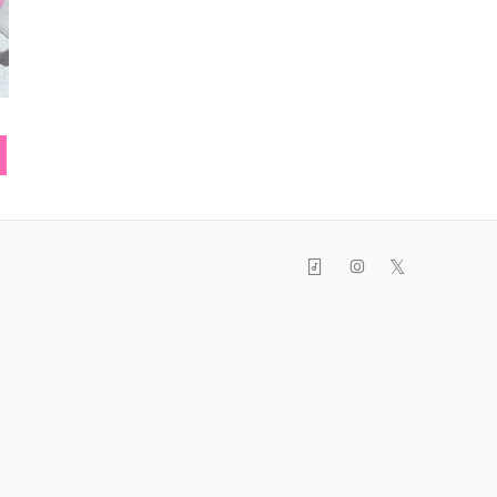
ー
リング
ネックレス
スト
𝕏