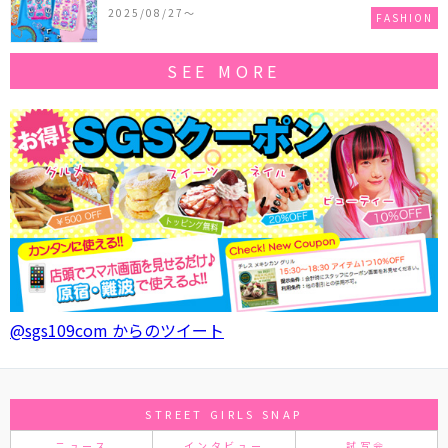
作コレクションを発売♪
2025/08/27〜
FASHION
SEE MORE
@sgs109com からのツイート
STREET GIRLS SNAP
ニュース
インタビュー
試写会