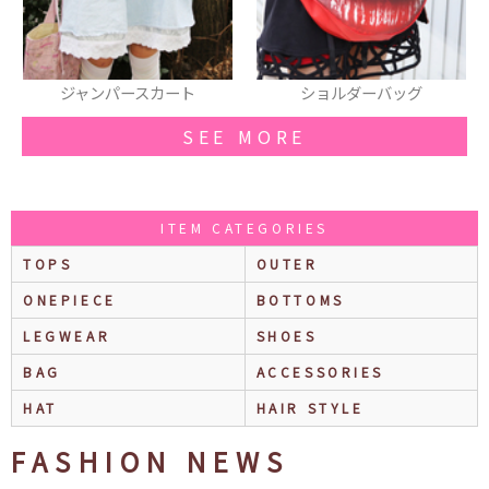
カート
ショルダーバッグ
ジャンパー
SEE MORE
ITEM CATEGORIES
TOPS
OUTER
ONEPIECE
BOTTOMS
LEGWEAR
SHOES
BAG
ACCESSORIES
HAT
HAIR STYLE
FASHION NEWS