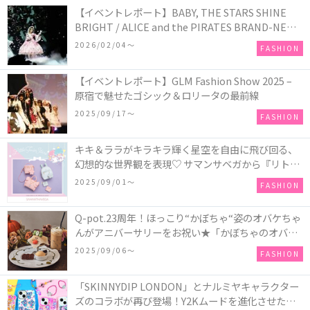
【イベントレポート】BABY, THE STARS SHINE
BRIGHT / ALICE and the PIRATES BRAND-NEW
COLLECTION in TOKYO
2026/02/04〜
FASHION
【イベントレポート】GLM Fashion Show 2025 –
原宿で魅せたゴシック＆ロリータの最前線
2025/09/17〜
FASHION
キキ＆ララがキラキラ輝く星空を自由に飛び回る、
幻想的な世界観を表現♡ サマンサベガから『リトル
ツインスターズ』50周年アニバーサリーイヤー』を
2025/09/01〜
FASHION
記念したコレクションが登場
Q-pot.23周年！ほっこり“かぼちゃ“姿のオバケちゃ
んがアニバーサリーをお祝い★「かぼちゃのオバケ
ーキアクセサリー」が新発売！Q-pot CAFE.では
2025/09/06〜
FASHION
「かぼちゃのオバケーキプレート」も登場
「SKINNYDIP LONDON」とナルミヤキャラクター
ズのコラボが再び登場！Y2Kムードを進化させた新