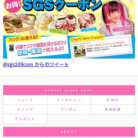
@sgs109com からのツイート
STREET GIRLS SNAP
ニュース
インタビュー
試写会
スナップ
クーポン
原宿店舗
プレゼント
ABOUT