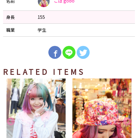
ごぼ
gobo
名前
身長
155
職業
学生
RELATED ITEMS