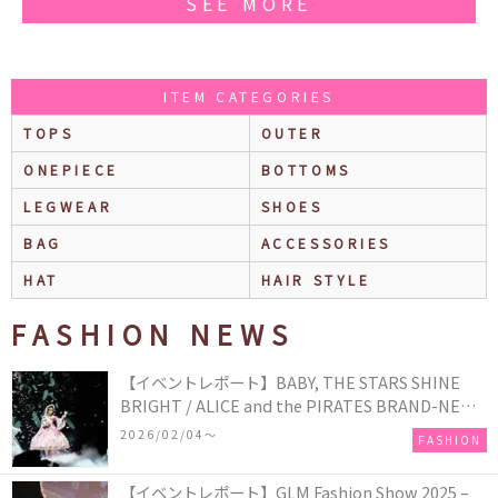
SEE MORE
ITEM CATEGORIES
TOPS
OUTER
ONEPIECE
BOTTOMS
LEGWEAR
SHOES
BAG
ACCESSORIES
HAT
HAIR STYLE
FASHION NEWS
【イベントレポート】BABY, THE STARS SHINE
BRIGHT / ALICE and the PIRATES BRAND-NEW
COLLECTION in TOKYO
2026/02/04〜
FASHION
【イベントレポート】GLM Fashion Show 2025 –