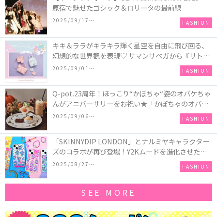
原宿で魅せたゴシック＆ロリータの最前線
2025/09/17〜
FASHION
キキ＆ララがキラキラ輝く星空を自由に飛び回る、
幻想的な世界観を表現♡ サマンサベガから『リトル
ツインスターズ』50周年アニバーサリーイヤー』を
2025/09/01〜
FASHION
記念したコレクションが登場
Q-pot.23周年！ほっこり“かぼちゃ“姿のオバケちゃ
んがアニバーサリーをお祝い★「かぼちゃのオバケ
ーキアクセサリー」が新発売！Q-pot CAFE.では
2025/09/06〜
FASHION
「かぼちゃのオバケーキプレート」も登場
「SKINNYDIP LONDON」とナルミヤキャラクター
ズのコラボが再び登場！Y2Kムードを進化させた新
作コレクションを発売♪
2025/08/27〜
FASHION
SEE MORE