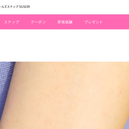
ールズスナップ SGS109
スナップ
クーポン
原宿店舗
プレゼント