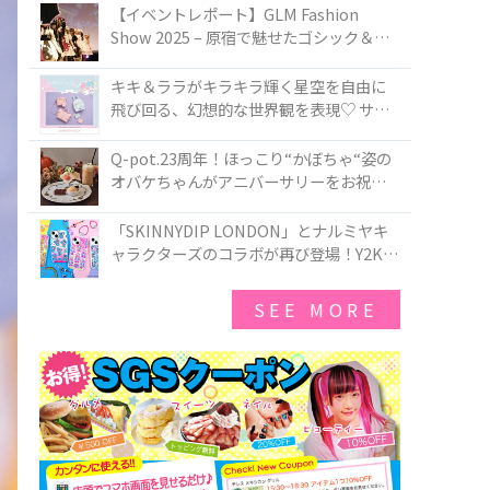
TOKYO
【イベントレポート】GLM Fashion
Show 2025 – 原宿で魅せたゴシック＆ロ
リータの最前線
キキ＆ララがキラキラ輝く星空を自由に
飛び回る、幻想的な世界観を表現♡ サマ
ンサベガから『リトルツインスターズ』
50周年アニバーサリーイヤー』を記念し
Q-pot.23周年！ほっこり“かぼちゃ“姿の
たコレクションが登場
オバケちゃんがアニバーサリーをお祝い
★「かぼちゃのオバケーキアクセサリ
ー」が新発売！Q-pot CAFE.では「かぼち
「SKINNYDIP LONDON」とナルミヤキ
ゃのオバケーキプレート」も登場
ャラクターズのコラボが再び登場！Y2Kム
ードを進化させた新作コレクションを発
売♪
SEE MORE