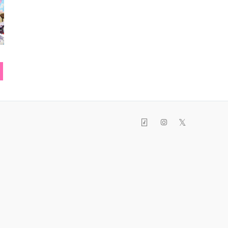
ネックレス
リング
スマフォ
𝕏