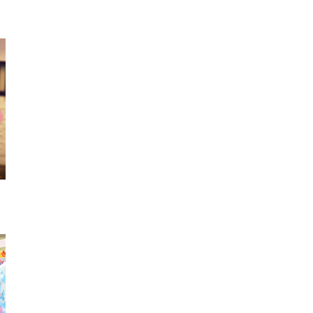
イヤリング
デニム
ヘア