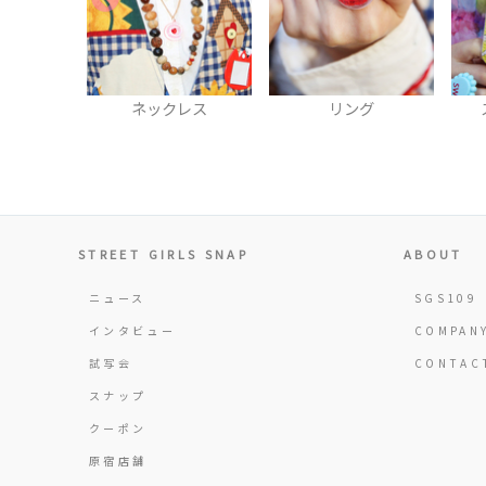
レス
リング
スマフォカバー
STREET GIRLS SNAP
ABOUT
ニュース
SGS109
インタビュー
COMPAN
試写会
CONTAC
スナップ
クーポン
原宿店舗