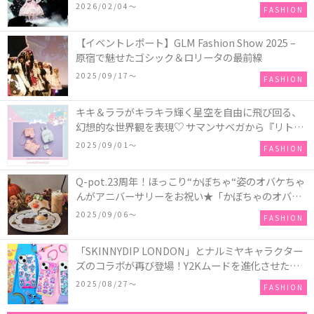
COLLECTION in TOKYO
2026/02/04〜
FASHION
【イベントレポート】GLM Fashion Show 2025 –
原宿で魅せたゴシック＆ロリータの最前線
2025/09/17〜
FASHION
キキ＆ララがキラキラ輝く星空を自由に飛び回る、
幻想的な世界観を表現♡ サマンサベガから『リトル
ツインスターズ』50周年アニバーサリーイヤー』を
2025/09/01〜
FASHION
記念したコレクションが登場
Q-pot.23周年！ほっこり“かぼちゃ“姿のオバケちゃ
んがアニバーサリーをお祝い★「かぼちゃのオバケ
ーキアクセサリー」が新発売！Q-pot CAFE.では
2025/09/06〜
FASHION
「かぼちゃのオバケーキプレート」も登場
「SKINNYDIP LONDON」とナルミヤキャラクター
ズのコラボが再び登場！Y2Kムードを進化させた新
作コレクションを発売♪
2025/08/27〜
FASHION