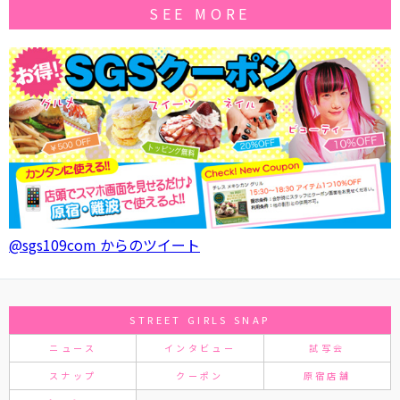
SEE MORE
@sgs109com からのツイート
STREET GIRLS SNAP
ニュース
インタビュー
試写会
スナップ
クーポン
原宿店舗