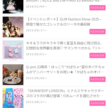
BRIGHT / ALICE and the PIRATES BRAND-NEW
COLLECTION in TOKYO
2026/02/04〜
FASHION
【イベントレポート】GLM Fashion Show 2025 –
原宿で魅せたゴシック＆ロリータの最前線
2025/09/17〜
FASHION
キキ＆ララがキラキラ輝く星空を自由に飛び回る、
幻想的な世界観を表現♡ サマンサベガから『リトル
ツインスターズ』50周年アニバーサリーイヤー』を
2025/09/01〜
FASHION
記念したコレクションが登場
Q-pot.23周年！ほっこり“かぼちゃ“姿のオバケちゃ
んがアニバーサリーをお祝い★「かぼちゃのオバケ
ーキアクセサリー」が新発売！Q-pot CAFE.では
2025/09/06〜
FASHION
「かぼちゃのオバケーキプレート」も登場
「SKINNYDIP LONDON」とナルミヤキャラクター
ズのコラボが再び登場！Y2Kムードを進化させた新
作コレクションを発売♪
2025/08/27〜
FASHION