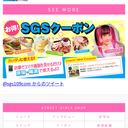
SEE MORE
@sgs109com からのツイート
STREET GIRLS SNAP
ニュース
インタビュー
試写会
スナップ
クーポン
原宿店舗