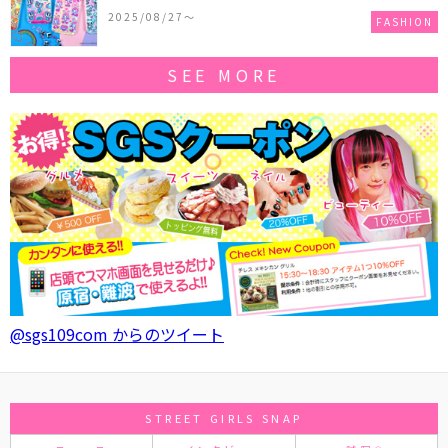
作コレクションを発売♪
2025/08/27〜
FASHION
SEE MORE
@sgs109com からのツイート
STREET GIRLS SNAP