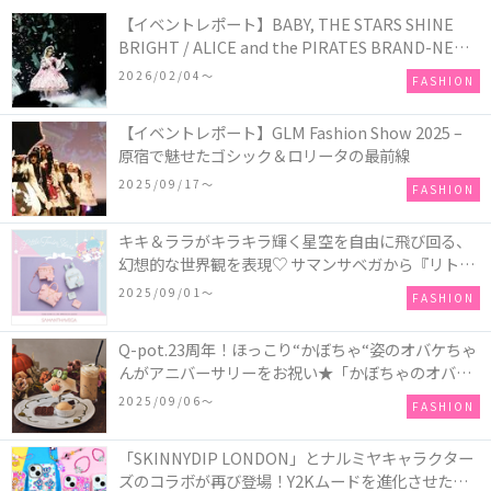
【イベントレポート】BABY, THE STARS SHINE
BRIGHT / ALICE and the PIRATES BRAND-NEW
COLLECTION in TOKYO
2026/02/04〜
FASHION
【イベントレポート】GLM Fashion Show 2025 –
原宿で魅せたゴシック＆ロリータの最前線
2025/09/17〜
FASHION
キキ＆ララがキラキラ輝く星空を自由に飛び回る、
幻想的な世界観を表現♡ サマンサベガから『リトル
ツインスターズ』50周年アニバーサリーイヤー』を
2025/09/01〜
FASHION
記念したコレクションが登場
Q-pot.23周年！ほっこり“かぼちゃ“姿のオバケちゃ
んがアニバーサリーをお祝い★「かぼちゃのオバケ
ーキアクセサリー」が新発売！Q-pot CAFE.では
2025/09/06〜
FASHION
「かぼちゃのオバケーキプレート」も登場
「SKINNYDIP LONDON」とナルミヤキャラクター
ズのコラボが再び登場！Y2Kムードを進化させた新