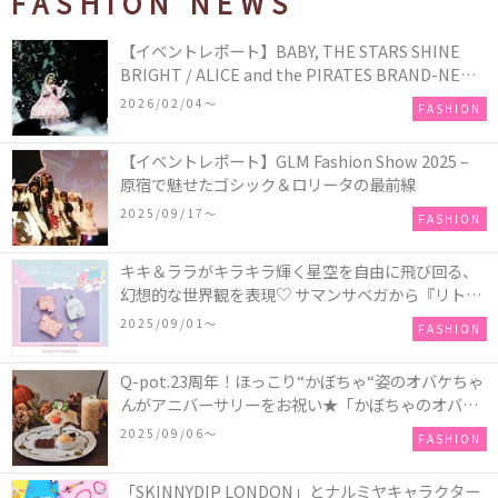
FASHION NEWS
【イベントレポート】BABY, THE STARS SHINE
BRIGHT / ALICE and the PIRATES BRAND-NEW
COLLECTION in TOKYO
2026/02/04〜
FASHION
【イベントレポート】GLM Fashion Show 2025 –
原宿で魅せたゴシック＆ロリータの最前線
2025/09/17〜
FASHION
キキ＆ララがキラキラ輝く星空を自由に飛び回る、
幻想的な世界観を表現♡ サマンサベガから『リトル
ツインスターズ』50周年アニバーサリーイヤー』を
2025/09/01〜
FASHION
記念したコレクションが登場
Q-pot.23周年！ほっこり“かぼちゃ“姿のオバケちゃ
んがアニバーサリーをお祝い★「かぼちゃのオバケ
ーキアクセサリー」が新発売！Q-pot CAFE.では
2025/09/06〜
FASHION
「かぼちゃのオバケーキプレート」も登場
「SKINNYDIP LONDON」とナルミヤキャラクター