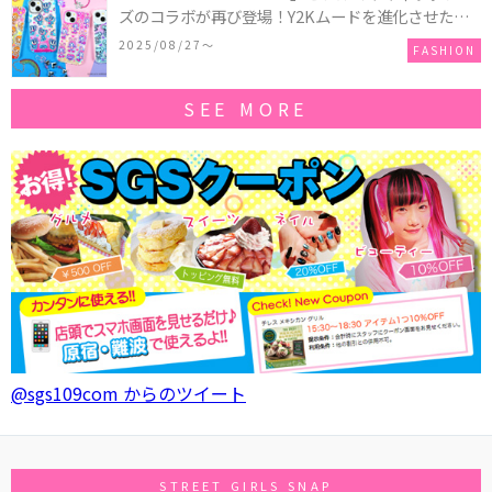
ズのコラボが再び登場！Y2Kムードを進化させた新
作コレクションを発売♪
2025/08/27〜
FASHION
SEE MORE
@sgs109com からのツイート
STREET GIRLS SNAP