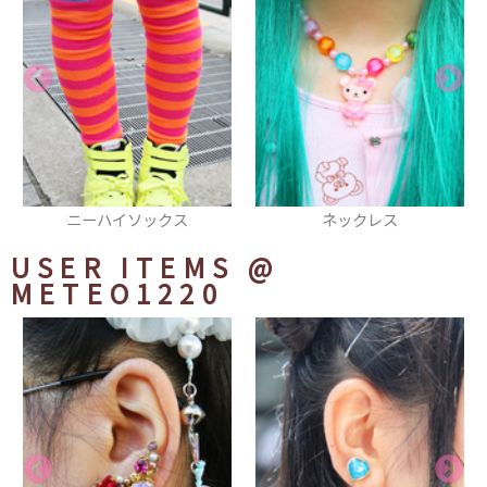
ネックレス
ベレー帽
USER ITEMS
@
METEO1220