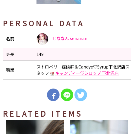
PERSONAL DATA
せななん
senanan
名前
身長
149
ストロベリー症候群＆Candye♡Syrup下北沢店ス
職業
タッフ
キャンディー♡シロップ 下北沢店
RELATED ITEMS