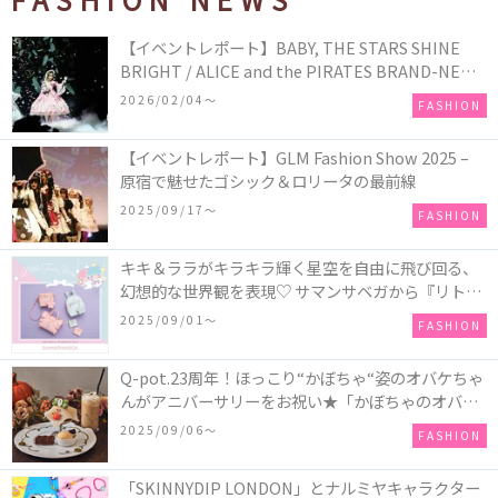
【イベントレポート】BABY, THE STARS SHINE
BRIGHT / ALICE and the PIRATES BRAND-NEW
COLLECTION in TOKYO
2026/02/04〜
FASHION
【イベントレポート】GLM Fashion Show 2025 –
原宿で魅せたゴシック＆ロリータの最前線
2025/09/17〜
FASHION
キキ＆ララがキラキラ輝く星空を自由に飛び回る、
幻想的な世界観を表現♡ サマンサベガから『リトル
ツインスターズ』50周年アニバーサリーイヤー』を
2025/09/01〜
FASHION
記念したコレクションが登場
Q-pot.23周年！ほっこり“かぼちゃ“姿のオバケちゃ
んがアニバーサリーをお祝い★「かぼちゃのオバケ
ーキアクセサリー」が新発売！Q-pot CAFE.では
2025/09/06〜
FASHION
「かぼちゃのオバケーキプレート」も登場
「SKINNYDIP LONDON」とナルミヤキャラクター