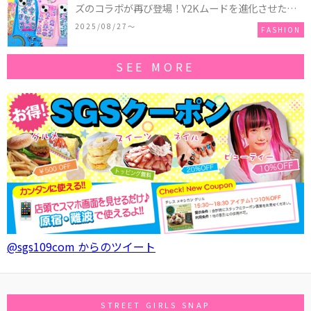
ズのコラボが再び登場！Y2Kムードを進化させた新
作コレクションを発売♪
2025/08/27〜
FASHION
SEE MORE
@sgs109com からのツイート
STREET GIRLS SNAP