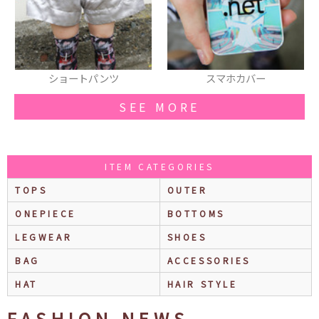
スマホカバー
お団子カバー
SEE MORE
ITEM CATEGORIES
TOPS
OUTER
ONEPIECE
BOTTOMS
LEGWEAR
SHOES
BAG
ACCESSORIES
HAT
HAIR STYLE
FASHION NEWS