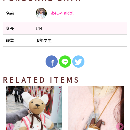
あにゃ
aidol
名前
身長
144
職業
服飾学生
RELATED ITEMS