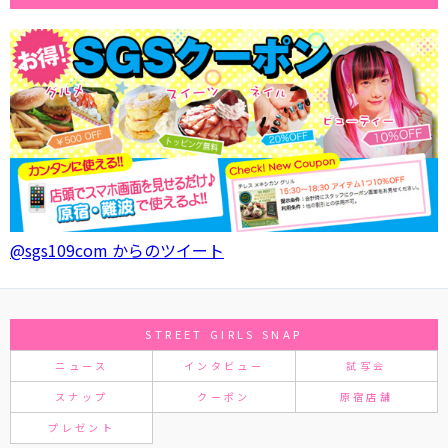
@sgs109com からのツイート
STREET GIRLS SNAP
ニュース
インタビュー
試写会
スナップ
クーポン
原宿店舗
プレゼント