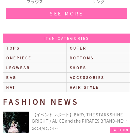
リング
厚底スニーカー
SEE MORE
ITEM CATEGORIES
TOPS
OUTER
ONEPIECE
BOTTOMS
LEGWEAR
SHOES
BAG
ACCESSORIES
HAT
HAIR STYLE
FASHION NEWS
【イベントレポート】BABY, THE STARS SHINE
BRIGHT / ALICE and the PIRATES BRAND-NEW
COLLECTION in TOKYO
2026/02/04〜
FASHION