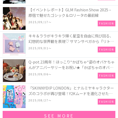
【イベントレポート】GLM Fashion Show 2025 –
原宿で魅せたゴシック＆ロリータの最前線
2025/09/17〜
FASHION
キキ＆ララがキラキラ輝く星空を自由に飛び回る、
幻想的な世界観を表現♡ サマンサベガから『リトル
ツインスターズ』50周年アニバーサリーイヤー』を
2025/09/01〜
FASHION
記念したコレクションが登場
Q-pot.23周年！ほっこり“かぼちゃ“姿のオバケちゃ
んがアニバーサリーをお祝い★「かぼちゃのオバケ
ーキアクセサリー」が新発売！Q-pot CAFE.では
2025/09/06〜
FASHION
「かぼちゃのオバケーキプレート」も登場
「SKINNYDIP LONDON」とナルミヤキャラクター
ズのコラボが再び登場！Y2Kムードを進化させた新
作コレクションを発売♪
2025/08/27〜
FASHION
SEE MORE