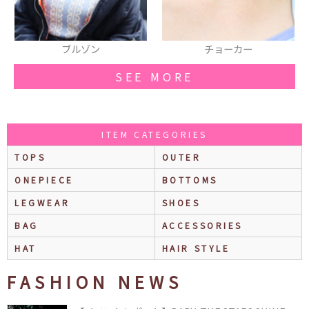
ブルゾン
チョーカー
ブ
SEE MORE
ITEM CATEGORIES
TOPS
OUTER
ONEPIECE
BOTTOMS
LEGWEAR
SHOES
BAG
ACCESSORIES
HAT
HAIR STYLE
FASHION NEWS