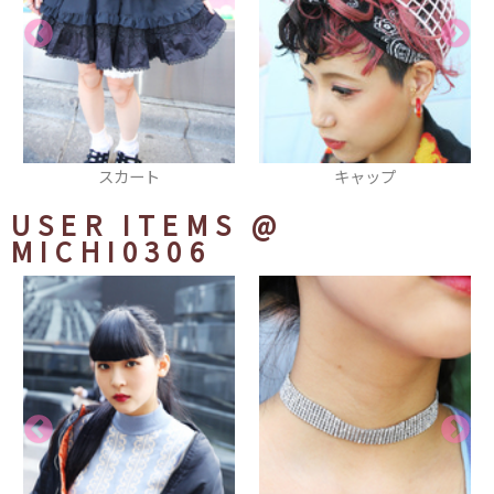
ト
キャップ
ワンピース
USER ITEMS
@
MICHI0306