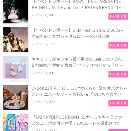
【イベントレポート】BABY, THE STARS SHINE
BRIGHT / ALICE and the PIRATES BRAND-NEW
COLLECTION in TOKYO
2026/02/04〜
FASHION
【イベントレポート】GLM Fashion Show 2025 –
原宿で魅せたゴシック＆ロリータの最前線
2025/09/17〜
FASHION
キキ＆ララがキラキラ輝く星空を自由に飛び回る、
幻想的な世界観を表現♡ サマンサベガから『リトル
ツインスターズ』50周年アニバーサリーイヤー』を
2025/09/01〜
FASHION
記念したコレクションが登場
Q-pot.23周年！ほっこり“かぼちゃ“姿のオバケちゃ
んがアニバーサリーをお祝い★「かぼちゃのオバケ
ーキアクセサリー」が新発売！Q-pot CAFE.では
2025/09/06〜
FASHION
「かぼちゃのオバケーキプレート」も登場
「SKINNYDIP LONDON」とナルミヤキャラクター
ズのコラボが再び登場！Y2Kムードを進化させた新
作コレクションを発売♪
2025/08/27〜