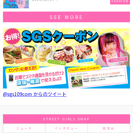
FASHION
SEE MORE
@sgs109com からのツイート
STREET GIRLS SNAP
ニュース
インタビュー
試写会