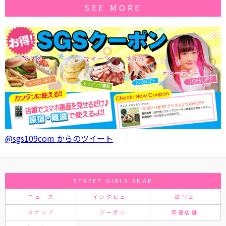
SEE MORE
@sgs109com からのツイート
STREET GIRLS SNAP
ニュース
インタビュー
試写会
スナップ
クーポン
原宿店舗