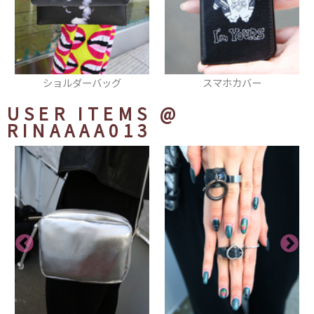
スマホカバー
チョーカー
USER ITEMS
@
RINAAAA013