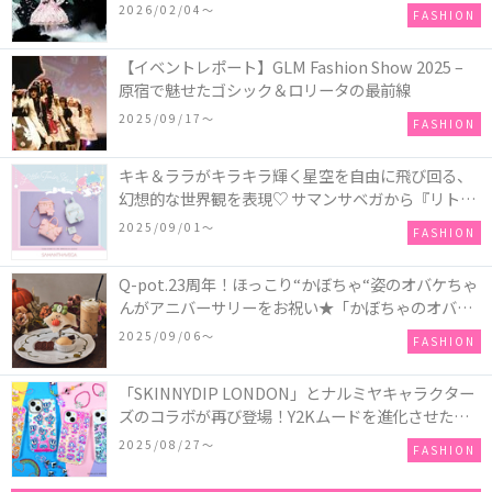
COLLECTION in TOKYO
2026/02/04〜
FASHION
【イベントレポート】GLM Fashion Show 2025 –
原宿で魅せたゴシック＆ロリータの最前線
2025/09/17〜
FASHION
キキ＆ララがキラキラ輝く星空を自由に飛び回る、
幻想的な世界観を表現♡ サマンサベガから『リトル
ツインスターズ』50周年アニバーサリーイヤー』を
2025/09/01〜
FASHION
記念したコレクションが登場
Q-pot.23周年！ほっこり“かぼちゃ“姿のオバケちゃ
んがアニバーサリーをお祝い★「かぼちゃのオバケ
ーキアクセサリー」が新発売！Q-pot CAFE.では
2025/09/06〜
FASHION
「かぼちゃのオバケーキプレート」も登場
「SKINNYDIP LONDON」とナルミヤキャラクター
ズのコラボが再び登場！Y2Kムードを進化させた新
作コレクションを発売♪
2025/08/27〜
FASHION