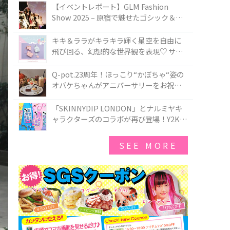
TOKYO
【イベントレポート】GLM Fashion
Show 2025 – 原宿で魅せたゴシック＆ロ
リータの最前線
キキ＆ララがキラキラ輝く星空を自由に
飛び回る、幻想的な世界観を表現♡ サマ
ンサベガから『リトルツインスターズ』
50周年アニバーサリーイヤー』を記念し
Q-pot.23周年！ほっこり“かぼちゃ“姿の
たコレクションが登場
オバケちゃんがアニバーサリーをお祝い
★「かぼちゃのオバケーキアクセサリ
ー」が新発売！Q-pot CAFE.では「かぼち
「SKINNYDIP LONDON」とナルミヤキ
ゃのオバケーキプレート」も登場
ャラクターズのコラボが再び登場！Y2Kム
ードを進化させた新作コレクションを発
売♪
SEE MORE