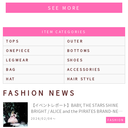
SEE MORE
ITEM CATEGORIES
TOPS
OUTER
ONEPIECE
BOTTOMS
LEGWEAR
SHOES
BAG
ACCESSORIES
HAT
HAIR STYLE
FASHION NEWS
【イベントレポート】BABY, THE STARS SHINE
BRIGHT / ALICE and the PIRATES BRAND-NEW
COLLECTION in TOKYO
2026/02/04〜
FASHION