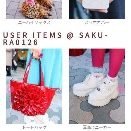
スマホカバー
ジュエルハートリング
USER ITEMS
@ SAKU-
RA0126
厚底スニーカー
ロングスカート