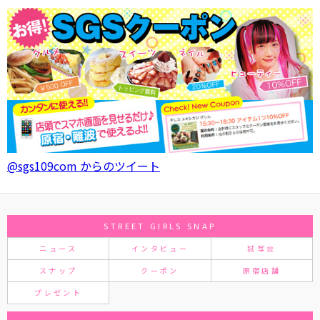
@sgs109com からのツイート
STREET GIRLS SNAP
ニュース
インタビュー
試写会
スナップ
クーポン
原宿店舗
プレゼント