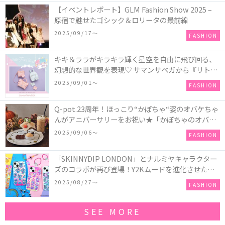
【イベントレポート】GLM Fashion Show 2025 –
原宿で魅せたゴシック＆ロリータの最前線
2025/09/17〜
FASHION
キキ＆ララがキラキラ輝く星空を自由に飛び回る、
幻想的な世界観を表現♡ サマンサベガから『リトル
ツインスターズ』50周年アニバーサリーイヤー』を
2025/09/01〜
FASHION
記念したコレクションが登場
Q-pot.23周年！ほっこり“かぼちゃ“姿のオバケちゃ
んがアニバーサリーをお祝い★「かぼちゃのオバケ
ーキアクセサリー」が新発売！Q-pot CAFE.では
2025/09/06〜
FASHION
「かぼちゃのオバケーキプレート」も登場
「SKINNYDIP LONDON」とナルミヤキャラクター
ズのコラボが再び登場！Y2Kムードを進化させた新
作コレクションを発売♪
2025/08/27〜
FASHION
SEE MORE