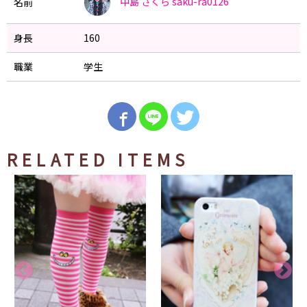
中島 さくら
saku-ra0126
名前
身長
160
職業
学生
RELATED ITEMS