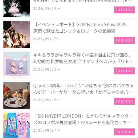
BRIGHT / ALICE and the PIRATES BRAND-NEW
COLLECTION in TOKYO
2026/02/04〜
FASHION
【イベントレポート】GLM Fashion Show 2025 –
原宿で魅せたゴシック＆ロリータの最前線
2025/09/17〜
FASHION
キキ＆ララがキラキラ輝く星空を自由に飛び回る、
幻想的な世界観を表現♡ サマンサベガから『リトル
ツインスターズ』50周年アニバーサリーイヤー』を
2025/09/01〜
FASHION
記念したコレクションが登場
Q-pot.23周年！ほっこり“かぼちゃ“姿のオバケちゃ
んがアニバーサリーをお祝い★「かぼちゃのオバケ
ーキアクセサリー」が新発売！Q-pot CAFE.では
2025/09/06〜
FASHION
「かぼちゃのオバケーキプレート」も登場
「SKINNYDIP LONDON」とナルミヤキャラクター
ズのコラボが再び登場！Y2Kムードを進化させた新
作コレクションを発売♪
2025/08/27〜
FASHION