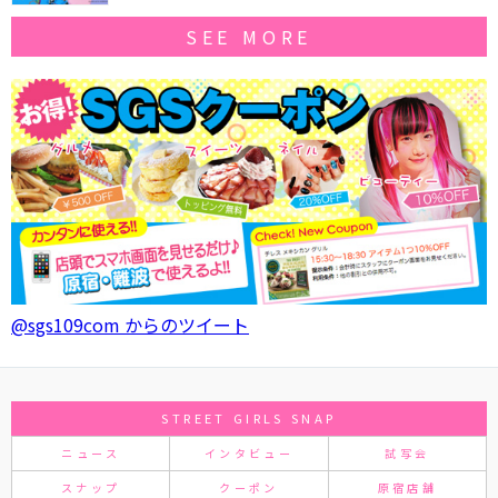
SEE MORE
@sgs109com からのツイート
STREET GIRLS SNAP
ニュース
インタビュー
試写会
スナップ
クーポン
原宿店舗