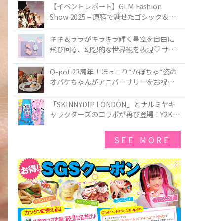
TOKYO
【イベントレポート】GLM Fashion
Show 2025 – 原宿で魅せたゴシック＆ロ
リータの最前線
キキ＆ララがキラキラ輝く星空を自由に
飛び回る、幻想的な世界観を表現♡ サマ
ンサベガから『リトルツインスターズ』
50周年アニバーサリーイヤー』を記念し
Q-pot.23周年！ほっこり“かぼちゃ“姿の
たコレクションが登場
オバケちゃんがアニバーサリーをお祝い
★「かぼちゃのオバケーキアクセサリ
ー」が新発売！Q-pot CAFE.では「かぼち
「SKINNYDIP LONDON」とナルミヤキ
ゃのオバケーキプレート」も登場
ャラクターズのコラボが再び登場！Y2Kム
ードを進化させた新作コレクションを発
売♪
SEE MORE