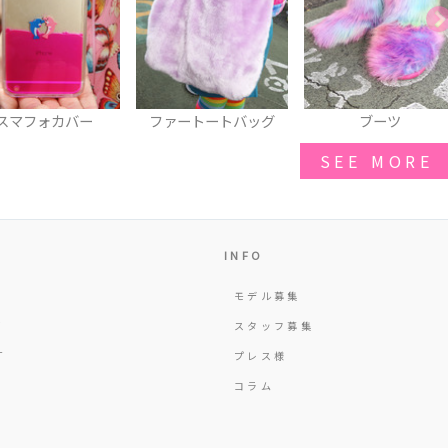
ァートートバッグ
ブーツ
サンダル
SEE MORE
INFO
モデル募集
Y
スタッフ募集
T
プレス様
コラム