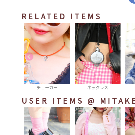
RELATED ITEMS
カー
ネックレス
ハット
USER ITEMS
@ MITAK