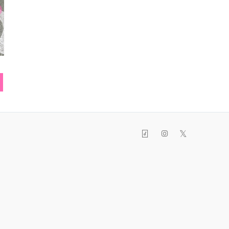
サンダル
タンクトップ
スマフォ
𝕏