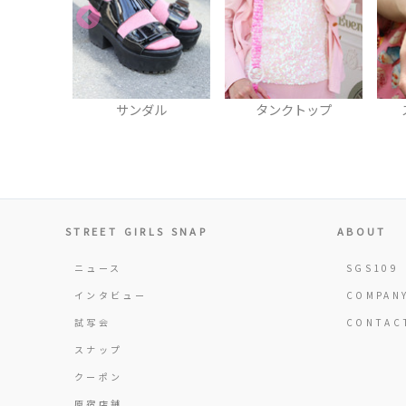
ダル
タンクトップ
スマフォカバー
フ
STREET GIRLS SNAP
ABOUT
ニュース
SGS109
インタビュー
COMPAN
試写会
CONTAC
スナップ
クーポン
原宿店舗