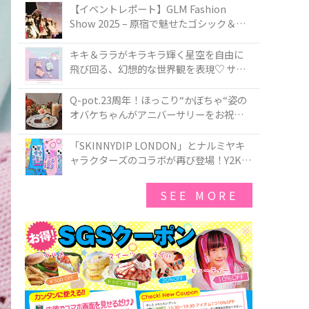
TOKYO
【イベントレポート】GLM Fashion
Show 2025 – 原宿で魅せたゴシック＆ロ
リータの最前線
キキ＆ララがキラキラ輝く星空を自由に
飛び回る、幻想的な世界観を表現♡ サマ
ンサベガから『リトルツインスターズ』
50周年アニバーサリーイヤー』を記念し
Q-pot.23周年！ほっこり“かぼちゃ“姿の
たコレクションが登場
オバケちゃんがアニバーサリーをお祝い
★「かぼちゃのオバケーキアクセサリ
ー」が新発売！Q-pot CAFE.では「かぼち
「SKINNYDIP LONDON」とナルミヤキ
ゃのオバケーキプレート」も登場
ャラクターズのコラボが再び登場！Y2Kム
ードを進化させた新作コレクションを発
売♪
SEE MORE