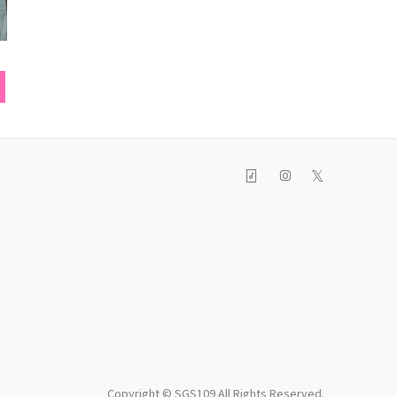
ネックレス
ワンピース
ヘアア
𝕏
Copyright © SGS109 All Rights Reserved.