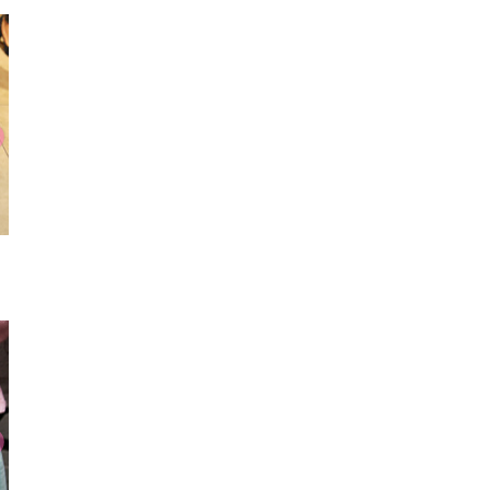
ロンT
ショートブーツ
ブル