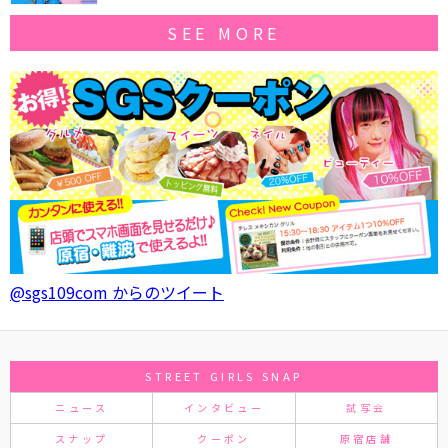
SEE MORE
@sgs109com からのツイート
STREET GIRLS SNAP
ニュース
インタビュー
試写会
スナップ
クーポン
原宿店舗