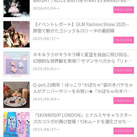
BRIGHT / ALICE and the PIRATES BRAND-NEW
COLLECTION in TOKYO
2026/02/04〜
FASHION
【イベントレポート】GLM Fashion Show 2025 –
原宿で魅せたゴシック＆ロリータの最前線
2025/09/17〜
FASHION
キキ＆ララがキラキラ輝く星空を自由に飛び回る、
幻想的な世界観を表現♡ サマンサベガから『リトル
ツインスターズ』50周年アニバーサリーイヤー』を
2025/09/01〜
FASHION
記念したコレクションが登場
Q-pot.23周年！ほっこり“かぼちゃ“姿のオバケちゃ
んがアニバーサリーをお祝い★「かぼちゃのオバケ
ーキアクセサリー」が新発売！Q-pot CAFE.では
2025/09/06〜
FASHION
「かぼちゃのオバケーキプレート」も登場
「SKINNYDIP LONDON」とナルミヤキャラクター
ズのコラボが再び登場！Y2Kムードを進化させた新
作コレクションを発売♪
2025/08/27〜
FASHION