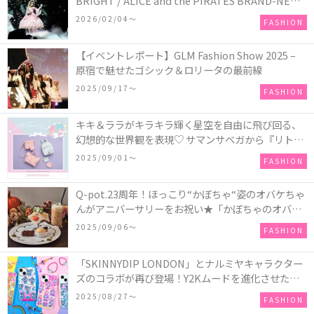
BRIGHT / ALICE and the PIRATES BRAND-NEW
COLLECTION in TOKYO
2026/02/04〜
FASHION
【イベントレポート】GLM Fashion Show 2025 –
原宿で魅せたゴシック＆ロリータの最前線
2025/09/17〜
FASHION
キキ＆ララがキラキラ輝く星空を自由に飛び回る、
幻想的な世界観を表現♡ サマンサベガから『リトル
ツインスターズ』50周年アニバーサリーイヤー』を
2025/09/01〜
FASHION
記念したコレクションが登場
Q-pot.23周年！ほっこり“かぼちゃ“姿のオバケちゃ
んがアニバーサリーをお祝い★「かぼちゃのオバケ
ーキアクセサリー」が新発売！Q-pot CAFE.では
2025/09/06〜
FASHION
「かぼちゃのオバケーキプレート」も登場
「SKINNYDIP LONDON」とナルミヤキャラクター
ズのコラボが再び登場！Y2Kムードを進化させた新
作コレクションを発売♪
2025/08/27〜
FASHION