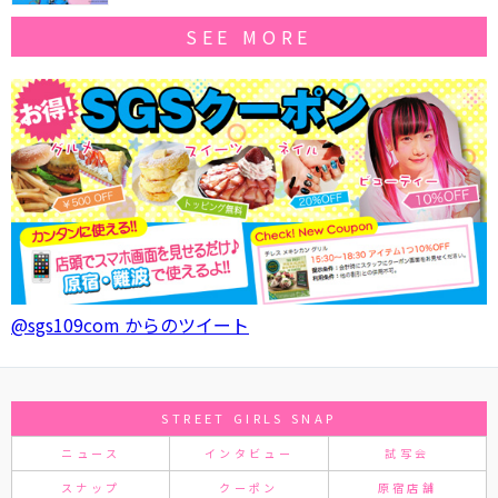
SEE MORE
@sgs109com からのツイート
STREET GIRLS SNAP
ニュース
インタビュー
試写会
スナップ
クーポン
原宿店舗