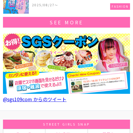
作コレクションを発売♪
2025/08/27〜
FASHION
SEE MORE
@sgs109com からのツイート
STREET GIRLS SNAP