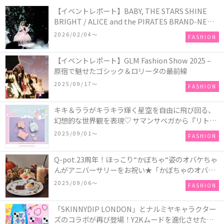
【イベントレポート】BABY, THE STARS SHINE
BRIGHT / ALICE and the PIRATES BRAND-NEW
COLLECTION in TOKYO
2026/02/04〜
FASHION
【イベントレポート】GLM Fashion Show 2025 –
原宿で魅せたゴシック＆ロリータの最前線
2025/09/17〜
FASHION
キキ＆ララがキラキラ輝く星空を自由に飛び回る、
幻想的な世界観を表現♡ サマンサベガから『リトル
ツインスターズ』50周年アニバーサリーイヤー』を
2025/09/01〜
FASHION
記念したコレクションが登場
Q-pot.23周年！ほっこり“かぼちゃ“姿のオバケちゃ
んがアニバーサリーをお祝い★「かぼちゃのオバケ
ーキアクセサリー」が新発売！Q-pot CAFE.では
2025/09/06〜
FASHION
「かぼちゃのオバケーキプレート」も登場
「SKINNYDIP LONDON」とナルミヤキャラクター
ズのコラボが再び登場！Y2Kムードを進化させた新