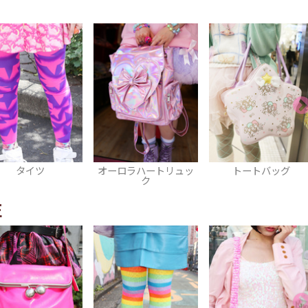
ーロラハートリュッ
トートバッグ
アリス リング
ク
E