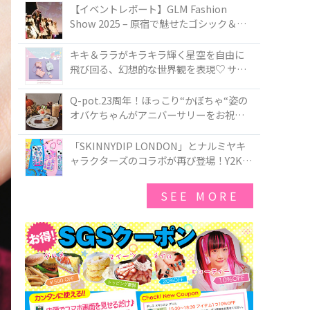
TOKYO
【イベントレポート】GLM Fashion
Show 2025 – 原宿で魅せたゴシック＆ロ
リータの最前線
キキ＆ララがキラキラ輝く星空を自由に
飛び回る、幻想的な世界観を表現♡ サマ
ンサベガから『リトルツインスターズ』
50周年アニバーサリーイヤー』を記念し
Q-pot.23周年！ほっこり“かぼちゃ“姿の
たコレクションが登場
オバケちゃんがアニバーサリーをお祝い
★「かぼちゃのオバケーキアクセサリ
ー」が新発売！Q-pot CAFE.では「かぼち
「SKINNYDIP LONDON」とナルミヤキ
ゃのオバケーキプレート」も登場
ャラクターズのコラボが再び登場！Y2Kム
ードを進化させた新作コレクションを発
売♪
SEE MORE