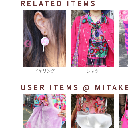
RELATED ITEMS
ング
シャツ
タイツ
オ
USER ITEMS
@ MITAK