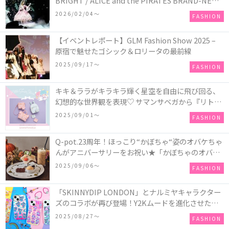
BRIGHT / ALICE and the PIRATES BRAND-NEW
COLLECTION in TOKYO
2026/02/04〜
FASHION
【イベントレポート】GLM Fashion Show 2025 –
原宿で魅せたゴシック＆ロリータの最前線
2025/09/17〜
FASHION
キキ＆ララがキラキラ輝く星空を自由に飛び回る、
幻想的な世界観を表現♡ サマンサベガから『リトル
ツインスターズ』50周年アニバーサリーイヤー』を
2025/09/01〜
FASHION
記念したコレクションが登場
Q-pot.23周年！ほっこり“かぼちゃ“姿のオバケちゃ
んがアニバーサリーをお祝い★「かぼちゃのオバケ
ーキアクセサリー」が新発売！Q-pot CAFE.では
2025/09/06〜
FASHION
「かぼちゃのオバケーキプレート」も登場
「SKINNYDIP LONDON」とナルミヤキャラクター
ズのコラボが再び登場！Y2Kムードを進化させた新
作コレクションを発売♪
2025/08/27〜
FASHION