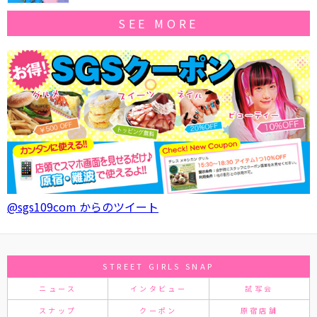
SEE MORE
@sgs109com からのツイート
STREET GIRLS SNAP
ニュース
インタビュー
試写会
スナップ
クーポン
原宿店舗