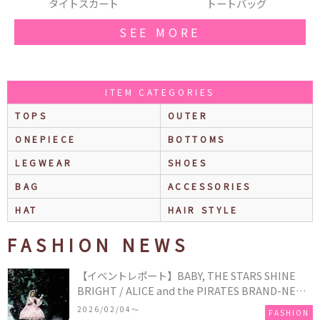
トートバッグ
ロンT
SEE MORE
ITEM CATEGORIES
TOPS
OUTER
ONEPIECE
BOTTOMS
LEGWEAR
SHOES
BAG
ACCESSORIES
HAT
HAIR STYLE
FASHION NEWS
【イベントレポート】BABY, THE STARS SHINE
BRIGHT / ALICE and the PIRATES BRAND-NEW
COLLECTION in TOKYO
2026/02/04〜
FASHION