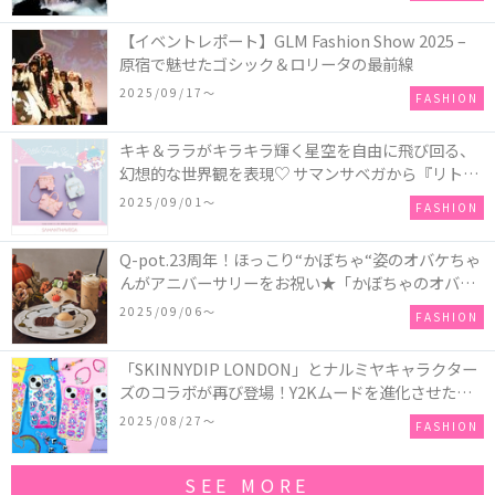
【イベントレポート】GLM Fashion Show 2025 –
原宿で魅せたゴシック＆ロリータの最前線
2025/09/17〜
FASHION
キキ＆ララがキラキラ輝く星空を自由に飛び回る、
幻想的な世界観を表現♡ サマンサベガから『リトル
ツインスターズ』50周年アニバーサリーイヤー』を
2025/09/01〜
FASHION
記念したコレクションが登場
Q-pot.23周年！ほっこり“かぼちゃ“姿のオバケちゃ
んがアニバーサリーをお祝い★「かぼちゃのオバケ
ーキアクセサリー」が新発売！Q-pot CAFE.では
2025/09/06〜
FASHION
「かぼちゃのオバケーキプレート」も登場
「SKINNYDIP LONDON」とナルミヤキャラクター
ズのコラボが再び登場！Y2Kムードを進化させた新
作コレクションを発売♪
2025/08/27〜
FASHION
SEE MORE