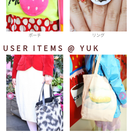
リング
チョーカー
USER ITEMS
@ YUK