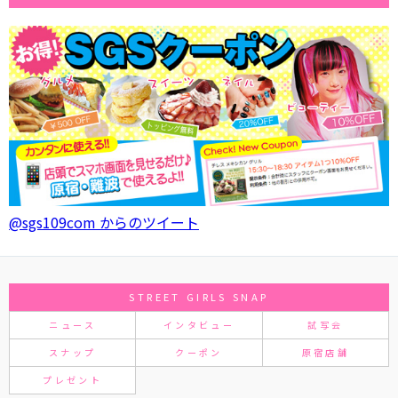
@sgs109com からのツイート
STREET GIRLS SNAP
ニュース
インタビュー
試写会
スナップ
クーポン
原宿店舗
プレゼント