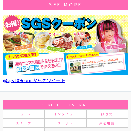
SEE MORE
@sgs109com からのツイート
STREET GIRLS SNAP
ニュース
インタビュー
試写会
スナップ
クーポン
原宿店舗