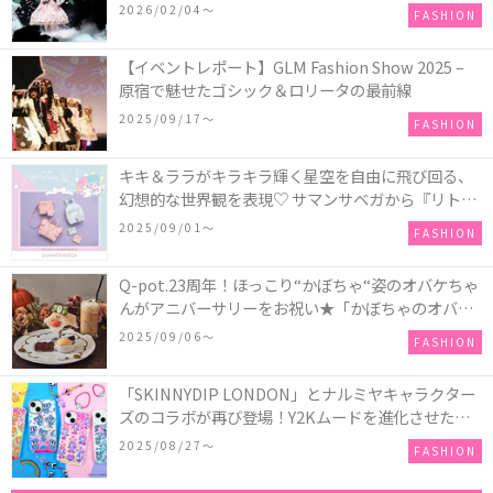
COLLECTION in TOKYO
2026/02/04〜
FASHION
【イベントレポート】GLM Fashion Show 2025 –
原宿で魅せたゴシック＆ロリータの最前線
2025/09/17〜
FASHION
キキ＆ララがキラキラ輝く星空を自由に飛び回る、
幻想的な世界観を表現♡ サマンサベガから『リトル
ツインスターズ』50周年アニバーサリーイヤー』を
2025/09/01〜
FASHION
記念したコレクションが登場
Q-pot.23周年！ほっこり“かぼちゃ“姿のオバケちゃ
んがアニバーサリーをお祝い★「かぼちゃのオバケ
ーキアクセサリー」が新発売！Q-pot CAFE.では
2025/09/06〜
FASHION
「かぼちゃのオバケーキプレート」も登場
「SKINNYDIP LONDON」とナルミヤキャラクター
ズのコラボが再び登場！Y2Kムードを進化させた新
作コレクションを発売♪
2025/08/27〜
FASHION