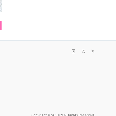
キャミソール
トートバッグ
スマフォ
𝕏
Copyright © SGS109 All Rights Reserved.