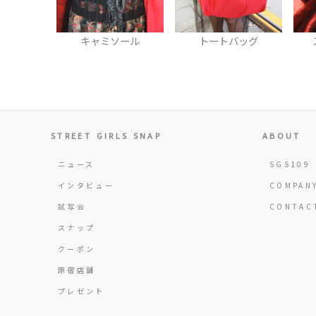
ソール
トートバッグ
スマフォカバー
STREET GIRLS SNAP
ABOUT
ニュース
SGS109
インタビュー
COMPAN
試写会
CONTAC
スナップ
クーポン
原宿店舗
プレゼント