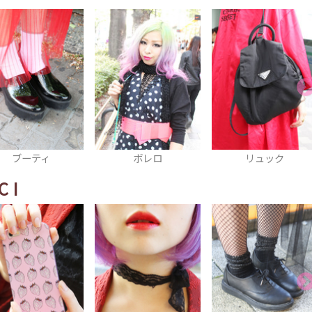
ボレロ
リュック
ベルト
CI