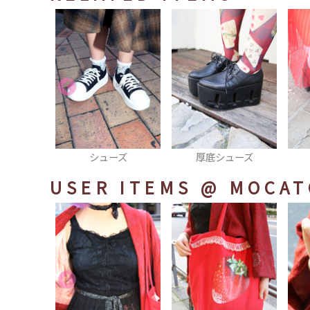
ーズ
厚底シューズ
ブーティ
USER ITEMS
@ MOCAT