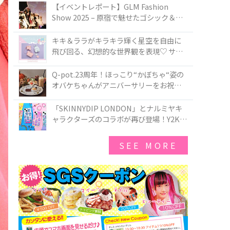
TOKYO
【イベントレポート】GLM Fashion
Show 2025 – 原宿で魅せたゴシック＆ロ
リータの最前線
キキ＆ララがキラキラ輝く星空を自由に
飛び回る、幻想的な世界観を表現♡ サマ
ンサベガから『リトルツインスターズ』
50周年アニバーサリーイヤー』を記念し
Q-pot.23周年！ほっこり“かぼちゃ“姿の
たコレクションが登場
オバケちゃんがアニバーサリーをお祝い
★「かぼちゃのオバケーキアクセサリ
ー」が新発売！Q-pot CAFE.では「かぼち
「SKINNYDIP LONDON」とナルミヤキ
ゃのオバケーキプレート」も登場
ャラクターズのコラボが再び登場！Y2Kム
ードを進化させた新作コレクションを発
売♪
SEE MORE