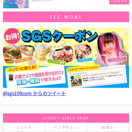
FASHION
SEE MORE
@sgs109com からのツイート
STREET GIRLS SNAP
ニュース
インタビュー
試写会