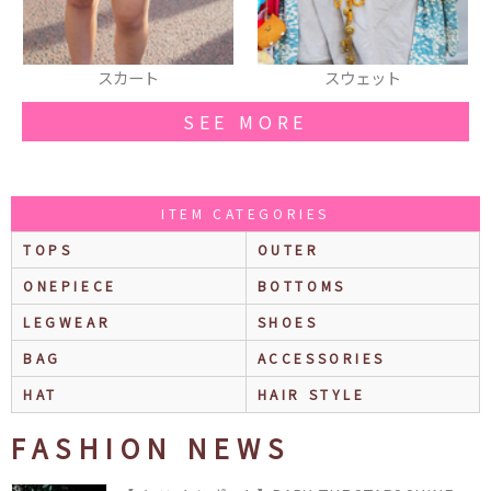
スカート
スウェット
水
SEE MORE
ITEM CATEGORIES
TOPS
OUTER
ONEPIECE
BOTTOMS
LEGWEAR
SHOES
BAG
ACCESSORIES
HAT
HAIR STYLE
FASHION NEWS