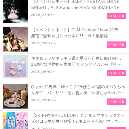
【イベントレポート】BABY, THE STARS SHINE
BRIGHT / ALICE and the PIRATES BRAND-NEW
COLLECTION in TOKYO
2026/02/04〜
FASHION
【イベントレポート】GLM Fashion Show 2025 –
原宿で魅せたゴシック＆ロリータの最前線
2025/09/17〜
FASHION
キキ＆ララがキラキラ輝く星空を自由に飛び回る、
幻想的な世界観を表現♡ サマンサベガから『リトル
ツインスターズ』50周年アニバーサリーイヤー』を
2025/09/01〜
FASHION
記念したコレクションが登場
Q-pot.23周年！ほっこり“かぼちゃ“姿のオバケちゃ
んがアニバーサリーをお祝い★「かぼちゃのオバケ
ーキアクセサリー」が新発売！Q-pot CAFE.では
2025/09/06〜
FASHION
「かぼちゃのオバケーキプレート」も登場
「SKINNYDIP LONDON」とナルミヤキャラクター
ズのコラボが再び登場！Y2Kムードを進化させた新
作コレクションを発売♪
2025/08/27〜