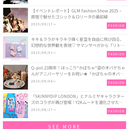
【イベントレポート】GLM Fashion Show 2025 –
原宿で魅せたゴシック＆ロリータの最前線
2025/09/17〜
FASHION
キキ＆ララがキラキラ輝く星空を自由に飛び回る、
幻想的な世界観を表現♡ サマンサベガから『リトル
ツインスターズ』50周年アニバーサリーイヤー』を
2025/09/01〜
FASHION
記念したコレクションが登場
Q-pot.23周年！ほっこり“かぼちゃ“姿のオバケちゃ
んがアニバーサリーをお祝い★「かぼちゃのオバケ
ーキアクセサリー」が新発売！Q-pot CAFE.では
2025/09/06〜
FASHION
「かぼちゃのオバケーキプレート」も登場
「SKINNYDIP LONDON」とナルミヤキャラクター
ズのコラボが再び登場！Y2Kムードを進化させた新
作コレクションを発売♪
2025/08/27〜
FASHION
SEE MORE