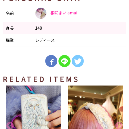
相咲まい
amai
名前
身長
148
職業
レディース
RELATED ITEMS