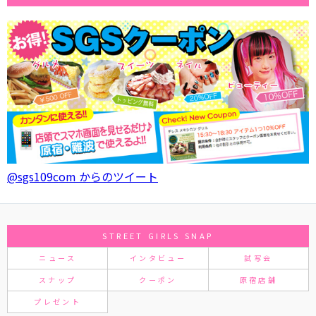
@sgs109com からのツイート
STREET GIRLS SNAP
ニュース
インタビュー
試写会
スナップ
クーポン
原宿店舗
プレゼント