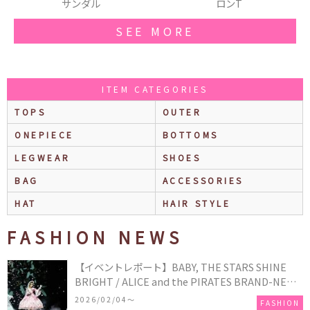
ロンT
ネクタイ
SEE MORE
ITEM CATEGORIES
TOPS
OUTER
ONEPIECE
BOTTOMS
LEGWEAR
SHOES
BAG
ACCESSORIES
HAT
HAIR STYLE
FASHION NEWS
【イベントレポート】BABY, THE STARS SHINE
BRIGHT / ALICE and the PIRATES BRAND-NEW
COLLECTION in TOKYO
2026/02/04〜
FASHION