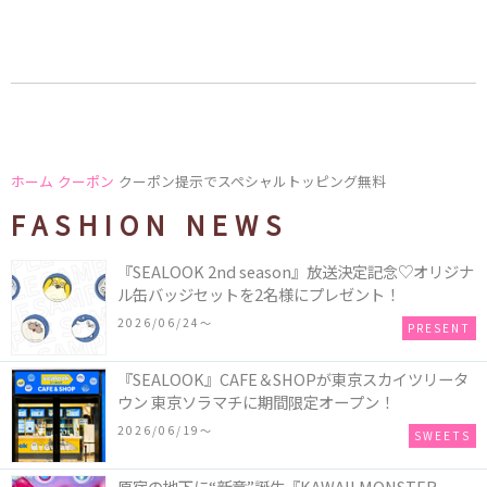
ホーム
クーポン
クーポン提示でスペシャルトッピング無料
FASHION NEWS
『SEALOOK 2nd season』放送決定記念♡オリジナ
ル缶バッジセットを2名様にプレゼント！
2026/06/24〜
PRESENT
『SEALOOK』CAFE＆SHOPが東京スカイツリータ
ウン 東京ソラマチに期間限定オープン！
2026/06/19〜
SWEETS
原宿の地下に“新章”誕生――『KAWAII MONSTER