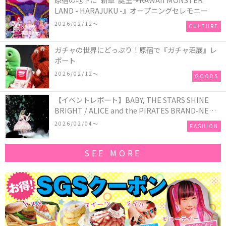
LAND - HARAJUKU -』オープニングセレモニー
2026/02/12〜
CULTURE
ガチャの世界にどっぷり！原宿で『ガチャ沼展』レ
ポート
2026/02/12〜
GOODS
【イベントレポート】BABY, THE STARS SHINE
BRIGHT / ALICE and the PIRATES BRAND-NEW
COLLECTION in TOKYO
2026/02/04〜
FASHION
SEE MORE