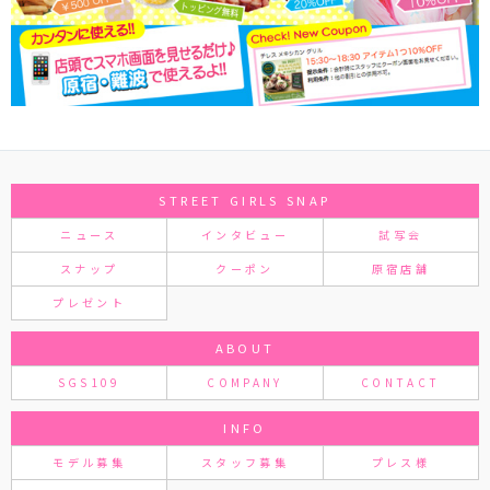
STREET GIRLS SNAP
ニュース
インタビュー
試写会
スナップ
クーポン
原宿店舗
プレゼント
ABOUT
SGS109
COMPANY
CONTACT
INFO
モデル募集
スタッフ募集
プレス様