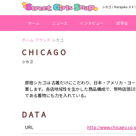
シカゴ｜Harajuku ス
ホーム
ニュース
インタビュー
試写会
ホーム
ブランド
シカゴ
CHICAGO
シカゴ
原宿シカゴは 古着だけにこだわり、日本・アメリカ・ヨ
案します。各店地域性を生かした商品構成で、常時店頭1
である着物にも力を入れている。
DATA
URL
http://www.chicago.co.j