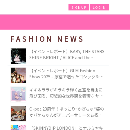
SIGNUP
LOGIN
FASHION NEWS
【イベントレポート】BABY, THE STARS
SHINE BRIGHT / ALICE and the
PIRATES BRAND-NEW COLLECTION in
TOKYO
【イベントレポート】GLM Fashion
Show 2025 – 原宿で魅せたゴシック＆ロ
リータの最前線
キキ＆ララがキラキラ輝く星空を自由に
飛び回る、幻想的な世界観を表現♡ サマ
ンサベガから『リトルツインスターズ』
50周年アニバーサリーイヤー』を記念し
Q-pot.23周年！ほっこり“かぼちゃ“姿の
たコレクションが登場
オバケちゃんがアニバーサリーをお祝い
★「かぼちゃのオバケーキアクセサリ
ー」が新発売！Q-pot CAFE.では「かぼち
「SKINNYDIP LONDON」とナルミヤキ