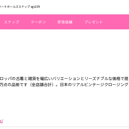
トリートガールズスナップ sgs109
スナップ
クーポン
原宿店舗
プレゼント
ーロッパの古着と雑貨を幅広いバリエーションとリーズナブルな価格で提
0万点の品揃です（全店舗合計）。日本のリアルビンテージクロージング
p/