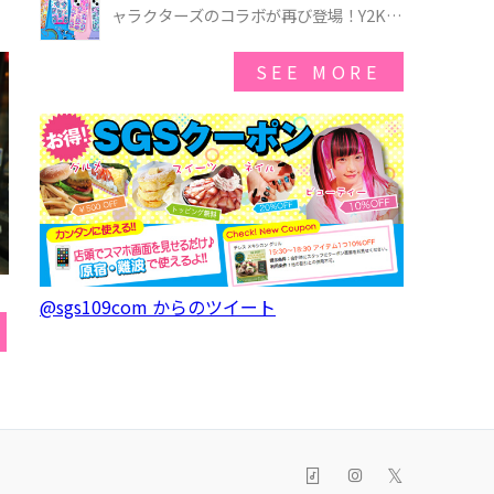
ゃのオバケーキプレート」も登場
ャラクターズのコラボが再び登場！Y2Kム
ードを進化させた新作コレクションを発
売♪
SEE MORE
@sgs109com からのツイート
𝕏