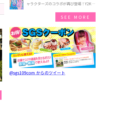
ゃのオバケーキプレート」も登場
ャラクターズのコラボが再び登場！Y2Kム
ードを進化させた新作コレクションを発
売♪
SEE MORE
@sgs109com からのツイート