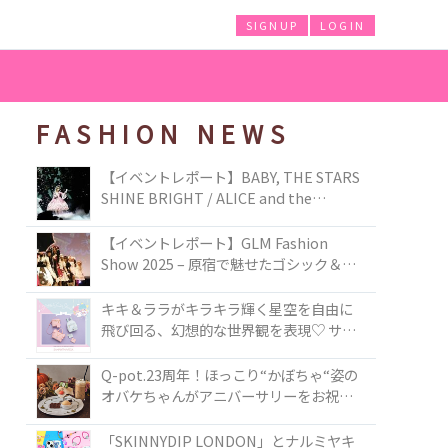
SIGNUP
LOGIN
FASHION NEWS
【イベントレポート】BABY, THE STARS
SHINE BRIGHT / ALICE and the
PIRATES BRAND-NEW COLLECTION in
TOKYO
【イベントレポート】GLM Fashion
Show 2025 – 原宿で魅せたゴシック＆ロ
リータの最前線
キキ＆ララがキラキラ輝く星空を自由に
飛び回る、幻想的な世界観を表現♡ サマ
ンサベガから『リトルツインスターズ』
50周年アニバーサリーイヤー』を記念し
Q-pot.23周年！ほっこり“かぼちゃ“姿の
たコレクションが登場
オバケちゃんがアニバーサリーをお祝い
★「かぼちゃのオバケーキアクセサリ
ー」が新発売！Q-pot CAFE.では「かぼち
「SKINNYDIP LONDON」とナルミヤキ