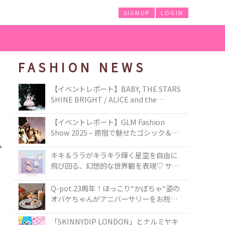
SIGNUP
LOGIN
FASHION NEWS
【イベントレポート】BABY, THE STARS
SHINE BRIGHT / ALICE and the
PIRATES BRAND-NEW COLLECTION in
TOKYO
【イベントレポート】GLM Fashion
Show 2025 – 原宿で魅せたゴシック＆ロ
リータの最前線
か
キキ＆ララがキラキラ輝く星空を自由に
飛び回る、幻想的な世界観を表現♡ サマ
ンサベガから『リトルツインスターズ』
50周年アニバーサリーイヤー』を記念し
Q-pot.23周年！ほっこり“かぼちゃ“姿の
たコレクションが登場
オバケちゃんがアニバーサリーをお祝い
★「かぼちゃのオバケーキアクセサリ
ー」が新発売！Q-pot CAFE.では「かぼち
「SKINNYDIP LONDON」とナルミヤキ