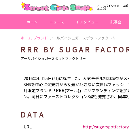
アールバイシュガースポッ
sgs109
ホーム
ニュース
インタビュー
試写会
ホーム
ブランド
アールバイシュガースポットファクトリー
RRR BY SUGAR FACTO
アールバイシュガースポットファクトリー
2016年4月25日(月)に誕生した、人気モデル相羽瑠奈
SNSを中心に発売前から話題が尽きない次世代ファッシ
月限定ブランド「RRR(アール)」にリブランディングを
ン。同日にファーストコレクション8型も発売され、同年
DATA
URL
http://sugarspotfactor