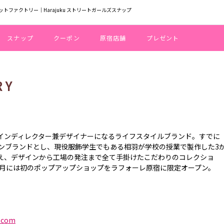
トファクトリー｜Harajuku ストリートガールズスナップ
スナップ
クーポン
原宿店舗
プレゼント
RY
がメインディレクター兼デザイナーになるライフスタイルブランド。すでに
ョンブランドとし、現役服飾学生でもある相羽が学校の授業で製作した3
加え、デザインから工場の発注まで全て手掛けたこだわりのコレクショ
8月には初のポップアップショップをラフォーレ原宿に限定オープン。
y.com