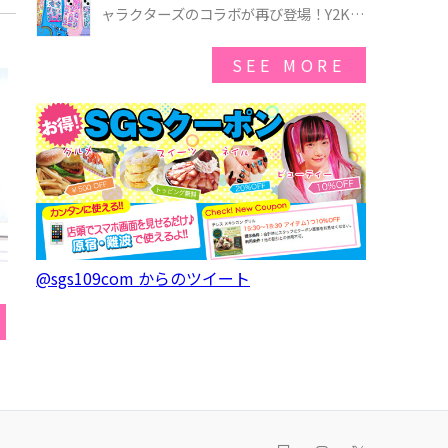
ゃのオバケーキプレート」も登場
ャラクターズのコラボが再び登場！Y2Kム
ードを進化させた新作コレクションを発
売♪
SEE MORE
@sgs109com からのツイート