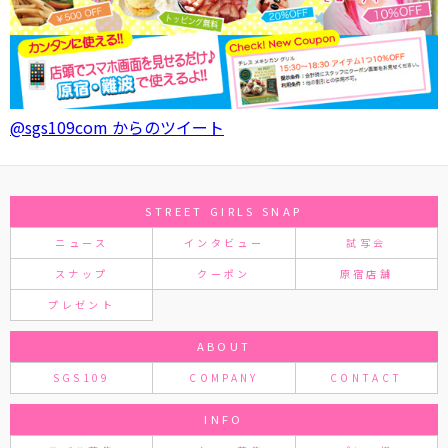
@sgs109com からのツイート
STREET GIRLS SNAP
ニュース
インタビュー
試写会
スナップ
クーポン
原宿店舗
プレゼント
ABOUT
SGS109
COMPANY
CONTACT
INFO