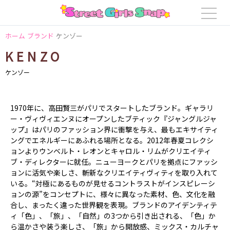
ホーム
ブランド
ケンゾー
KENZO
ケンゾー
1970年に、高田賢三がパリでスタートしたブランド。ギャラリ
ー・ヴィヴィエンヌにオープンしたブティック『ジャングルジャ
ップ』はパリのファッション界に衝撃を与え、最もエキサイティ
ングでエネルギーにあふれる場所となる。2012年春夏コレクシ
ョンよりウンベルト・レオンとキャロル・リムがクリエイティ
ブ・ディレクターに就任。ニューヨークとパリを拠点にファッシ
ョンに活気や楽しさ、斬新なクリエイティヴィティを取り入れて
いる。“対極にあるものが見せるコントラストがインスピレーシ
ョンの源”をコンセプトに、様々に異なった素材、色、文化を融
合し、まったく違った世界観を表現。ブランドのアイデンティテ
ィ「色」、「旅」、「自然」の3つから引き出される、「色」か
ら温かさや装う楽しさ、「旅」から開放感、ミックス・カルチャ