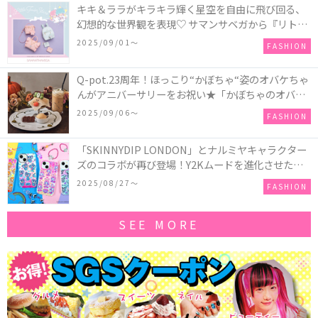
キキ＆ララがキラキラ輝く星空を自由に飛び回る、
幻想的な世界観を表現♡ サマンサベガから『リトル
ツインスターズ』50周年アニバーサリーイヤー』を
2025/09/01〜
FASHION
記念したコレクションが登場
Q-pot.23周年！ほっこり“かぼちゃ“姿のオバケちゃ
んがアニバーサリーをお祝い★「かぼちゃのオバケ
ーキアクセサリー」が新発売！Q-pot CAFE.では
2025/09/06〜
FASHION
「かぼちゃのオバケーキプレート」も登場
「SKINNYDIP LONDON」とナルミヤキャラクター
ズのコラボが再び登場！Y2Kムードを進化させた新
作コレクションを発売♪
2025/08/27〜
FASHION
SEE MORE