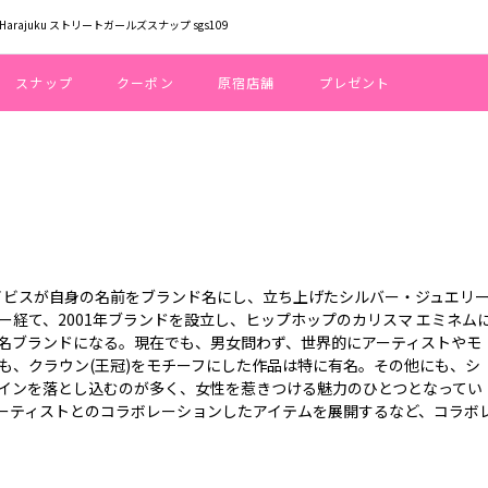
rajuku ストリートガールズスナップ sgs109
スナップ
クーポン
原宿店舗
プレゼント
デイビスが自身の名前をブランド名にし、立ち上げたシルバー・ジュエリ
経て、2001年ブランドを設立し、ヒップホップのカリスマ エミネム
名ブランドになる。現在でも、男女問わず、世界的にアーティストやモ
も、クラウン(王冠)をモチーフにした作品は特に有名。その他にも、シ
インを落とし込むのが多く、女性を惹きつける魅力のひとつとなってい
ーティストとのコラボレーションしたアイテムを展開するなど、コラボ