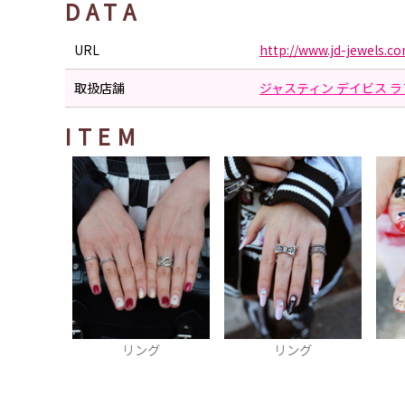
DATA
URL
http://www.jd-jewels.c
取扱店舗
ジャスティン デイビス 
ITEM
リング
リング