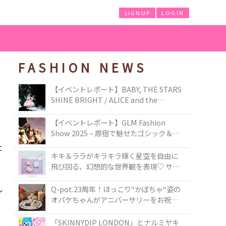
SIGNUP
LOGIN
FASHION NEWS
【イベントレポート】BABY, THE STARS
SHINE BRIGHT / ALICE and the
PIRATES BRAND-NEW COLLECTION in
TOKYO
【イベントレポート】GLM Fashion
Show 2025 – 原宿で魅せたゴシック＆ロ
ー
リータの最前線
に
キキ＆ララがキラキラ輝く星空を自由に
飛び回る、幻想的な世界観を表現♡ サマ
ンサベガから『リトルツインスターズ』
50周年アニバーサリーイヤー』を記念し
Q-pot.23周年！ほっこり“かぼちゃ“姿の
レ
たコレクションが登場
オバケちゃんがアニバーサリーをお祝い
★「かぼちゃのオバケーキアクセサリ
ー」が新発売！Q-pot CAFE.では「かぼち
「SKINNYDIP LONDON」とナルミヤキ