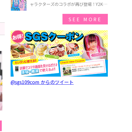
ゃのオバケーキプレート」も登場
ャラクターズのコラボが再び登場！Y2Kム
ードを進化させた新作コレクションを発
売♪
SEE MORE
@sgs109com からのツイート