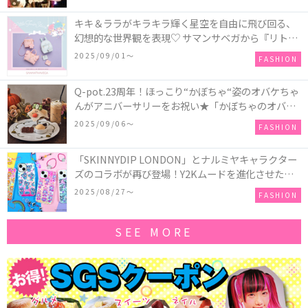
キキ＆ララがキラキラ輝く星空を自由に飛び回る、
幻想的な世界観を表現♡ サマンサベガから『リトル
ツインスターズ』50周年アニバーサリーイヤー』を
2025/09/01〜
FASHION
記念したコレクションが登場
Q-pot.23周年！ほっこり“かぼちゃ“姿のオバケちゃ
んがアニバーサリーをお祝い★「かぼちゃのオバケ
ーキアクセサリー」が新発売！Q-pot CAFE.では
2025/09/06〜
FASHION
「かぼちゃのオバケーキプレート」も登場
「SKINNYDIP LONDON」とナルミヤキャラクター
ズのコラボが再び登場！Y2Kムードを進化させた新
作コレクションを発売♪
2025/08/27〜
FASHION
SEE MORE