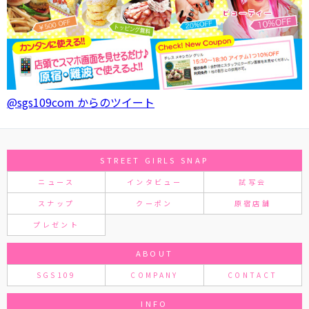
@sgs109com からのツイート
STREET GIRLS SNAP
ニュース
インタビュー
試写会
スナップ
クーポン
原宿店舗
プレゼント
ABOUT
SGS109
COMPANY
CONTACT
INFO