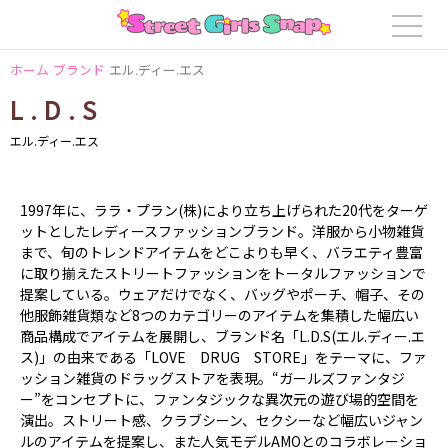
ホーム
ブランド
エル.ディー.エス
L.D.S
エル.ディー.エス
1997年に、ララ・プラン(株)により立ち上げられた20代をターゲ
ットとしたレディースファッションブランド。洋服から小物雑貨
まで、旬のトレンドアイテムをどこよりも早く、バラエティ豊富
に取り揃えたストリートファッションをトータルファッションで
提案している。ウェアだけでなく、バッグやポーチ、帽子、その
他服飾雑貨類など8つのカテゴリーのアイテムを集積した幅広い
商品構成でアイテムを展開し、ブランド名「L.D.S(エル.ディー.エ
ス)」の由来である「LOVE DRUG STORE」をテーマに、ファ
ッション雑貨のドラッグストアを表現。“ガールズファンタジ
ー”をコンセプトに、ファンタジックな異次元の遊び場的空間を
演出。ストリート感、クラブシーン、セクシーなど幅広いジャン
ルのアイテムを提案し、また人気モデルAMOとのコラボレーショ