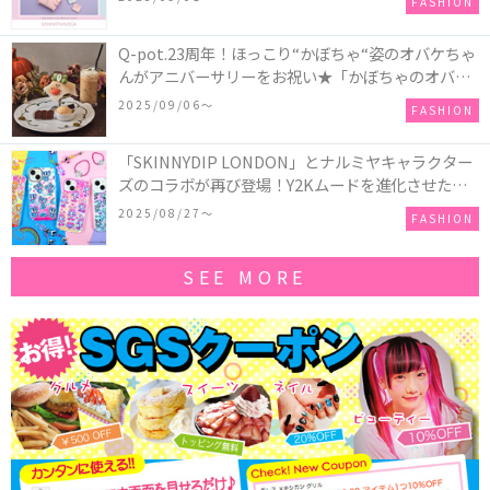
FASHION
記念したコレクションが登場
Q-pot.23周年！ほっこり“かぼちゃ“姿のオバケちゃ
んがアニバーサリーをお祝い★「かぼちゃのオバケ
ーキアクセサリー」が新発売！Q-pot CAFE.では
2025/09/06〜
FASHION
「かぼちゃのオバケーキプレート」も登場
「SKINNYDIP LONDON」とナルミヤキャラクター
ズのコラボが再び登場！Y2Kムードを進化させた新
作コレクションを発売♪
2025/08/27〜
FASHION
SEE MORE