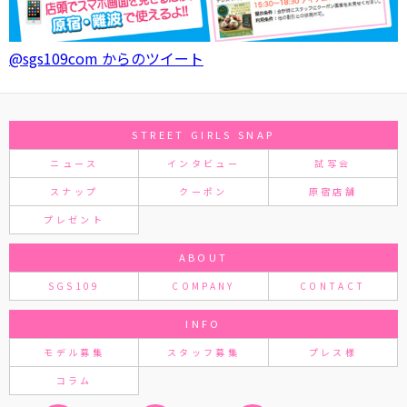
@sgs109com からのツイート
STREET GIRLS SNAP
ニュース
インタビュー
試写会
スナップ
クーポン
原宿店舗
プレゼント
ABOUT
SGS109
COMPANY
CONTACT
INFO
モデル募集
スタッフ募集
プレス様
コラム