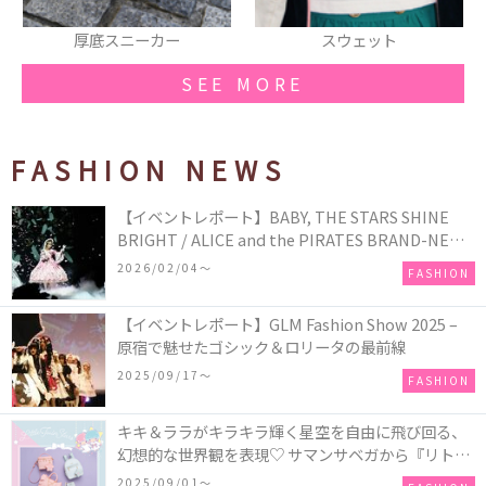
厚底スニーカー
スウェット
SEE MORE
FASHION NEWS
【イベントレポート】BABY, THE STARS SHINE
BRIGHT / ALICE and the PIRATES BRAND-NEW
COLLECTION in TOKYO
2026/02/04〜
FASHION
【イベントレポート】GLM Fashion Show 2025 –
原宿で魅せたゴシック＆ロリータの最前線
2025/09/17〜
FASHION
キキ＆ララがキラキラ輝く星空を自由に飛び回る、
幻想的な世界観を表現♡ サマンサベガから『リトル
ツインスターズ』50周年アニバーサリーイヤー』を
2025/09/01〜